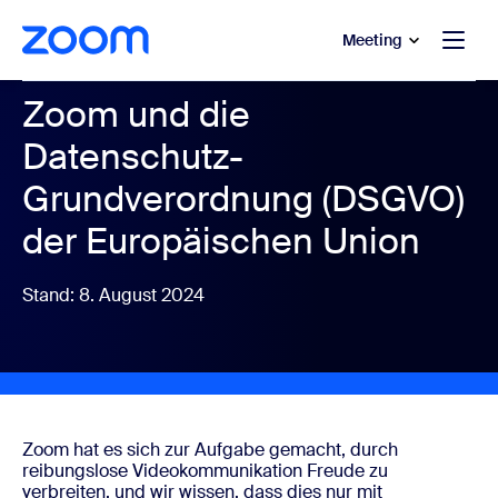
ptinhalt wechseln
fe-Chat wechseln
Meeting
Zoom und die
Datenschutz-
Grundverordnung (DSGVO)
der Europäischen Union
Stand: 8. August 2024
Zoom hat es sich zur Aufgabe gemacht, durch
reibungslose Videokommunikation Freude zu
verbreiten, und wir wissen, dass dies nur mit