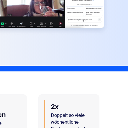
2x
en
Doppelt so viele
wöchentliche
e