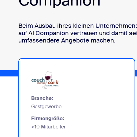
Companion
Auf dem Desktop installieren
Kontakt aufnehmen
Beim Ausbau ihres kleinen Unternehmens
Download-Center
+1.888.799.9666
/
+1.888.303.1012
auf AI Companion vertrauen und damit s
umfassendere Angebote machen.
Branche:
Gastgewerbe
Firmengröße:
<10 Mitarbeiter