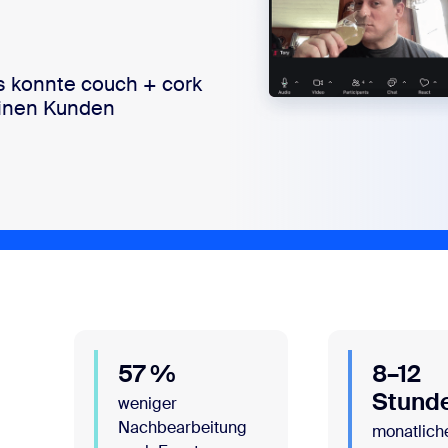
 konnte couch + cork
einen Kunden
57 %
8–12
Stund
weniger
Nachbearbeitung
monatlich