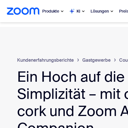
ptinhalt wechseln
lfe-Chat wechseln
Produkte
KI
Lösungen
Prei
Beliebt
Beli
Was ange
Zoom Workplace
Kundenerfahrungsberichte
Gastgewerbe
Cou
My 
Zoom-Dienste für Unternehmen
Ein Hoch auf die
Zo
Zoom CX
Simplizität – mit
Ph
Zoom AI
Con
cork und Zoom A
Entwickler
Bon
Apps und Integrationen