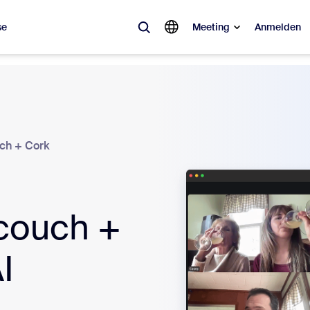
se
Meeting
Anmelden
ebt
sagt ist, was im Trend liegt, was für Gesprächsstoff sorgt – die Lösung
ch + Cork
Notes
Mee
omMate
Ro
 couch +
one
Can
tact Center
CX-
I
sai