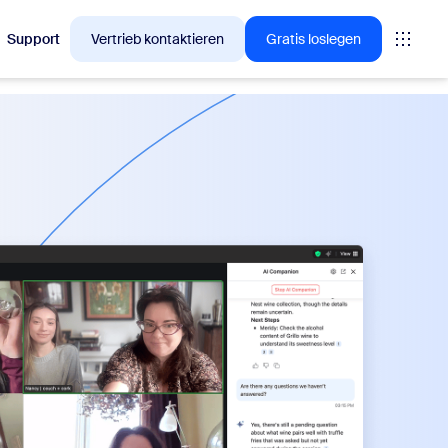
Support
Vertrieb kontaktieren
Gratis loslegen
en, für die sich Zoom-Kunden gerade interessieren.
tings
oms
vas
Insights