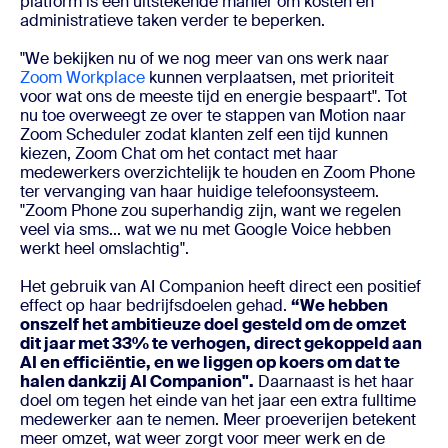
platform is een uitstekende manier om kosten en
administratieve taken verder te beperken.
"We bekijken nu of we nog meer van ons werk naar
Zoom Workplace
kunnen verplaatsen, met prioriteit
voor wat ons de meeste tijd en energie bespaart". Tot
nu toe overweegt ze over te stappen van Motion naar
Zoom Scheduler zodat klanten zelf een tijd kunnen
kiezen, Zoom Chat om het contact met haar
medewerkers overzichtelijk te houden en Zoom Phone
ter vervanging van haar huidige telefoonsysteem.
"Zoom Phone zou superhandig zijn, want we regelen
veel via sms... wat we nu met Google Voice hebben
werkt heel omslachtig".
Het gebruik van AI Companion heeft direct een positief
effect op haar bedrijfsdoelen gehad.
“We hebben
onszelf het ambitieuze doel gesteld om de omzet
dit jaar met 33% te verhogen, direct gekoppeld aan
AI en efficiëntie, en we liggen op koers om dat te
halen dankzij AI Companion".
Daarnaast is het haar
doel om tegen het einde van het jaar een extra fulltime
medewerker aan te nemen. Meer proeverijen betekent
meer omzet, wat weer zorgt voor meer werk en de