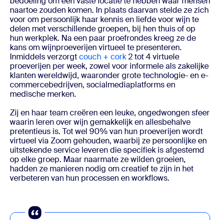
bedoeling om een vaste locatie te hebben waar mensen
naartoe zouden komen. In plaats daarvan stelde ze zich
voor om persoonlijk haar kennis en liefde voor wijn te
delen met verschillende groepen, bij hen thuis of op
hun werkplek. Na een paar proefrondes kreeg ze de
kans om wijnproeverijen virtueel te presenteren.
Inmiddels verzorgt
couch + cork
2 tot 4 virtuele
proeverijen per week, zowel voor informele als zakelijke
klanten wereldwijd, waaronder grote technologie- en e-
commercebedrijven, socialmediaplatforms en
medische merken.
Zij en haar team creëren een leuke, ongedwongen sfeer
waarin leren over wijn gemakkelijk en allesbehalve
pretentieus is. Tot wel 90% van hun proeverijen wordt
virtueel via Zoom gehouden, waarbij ze persoonlijke en
uitstekende service leveren die specifiek is afgestemd
op elke groep. Maar naarmate ze wilden groeien,
hadden ze manieren nodig om creatief te zijn in het
verbeteren van hun processen en workflows.