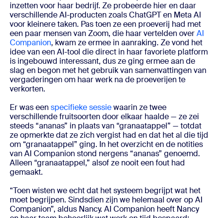
inzetten voor haar bedrijf. Ze probeerde hier en daar
verschillende AI-producten zoals ChatGPT en Meta AI
voor kleinere taken. Pas toen ze een proeverij had met
een paar mensen van Zoom, die haar vertelden over
AI
Companion
, kwam ze ermee in aanraking. Ze vond het
idee van een AI-tool die direct in haar favoriete platform
is ingebouwd interessant, dus ze ging ermee aan de
slag en begon met het gebruik van samenvattingen van
vergaderingen om haar werk na de proeverijen te
verkorten.
Er was een
specifieke sessie
waarin ze twee
verschillende fruitsoorten door elkaar haalde — ze zei
steeds “ananas” in plaats van “granaatappel” — totdat
ze opmerkte dat ze zich vergist had en dat het al die tijd
om “granaatappel” ging. In het overzicht en de notities
van AI Companion stond nergens “ananas” genoemd.
Alleen “granaatappel,” alsof ze nooit een fout had
gemaakt.
“Toen wisten we echt dat het systeem begrijpt wat het
moet begrijpen. Sindsdien zijn we helemaal over op AI
Companion”, aldus Nancy. AI Companion heeft Nancy