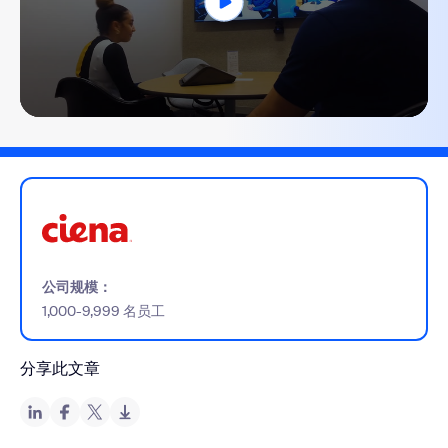
0
seconds
of
2
minutes,
15
seconds
公司规模：
1,000-9,999 名员工
分享此文章