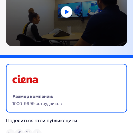
0
seconds
of
2
minutes,
15
seconds
Размер компании:
1000–9999 сотрудников
Поделиться этой публикацией