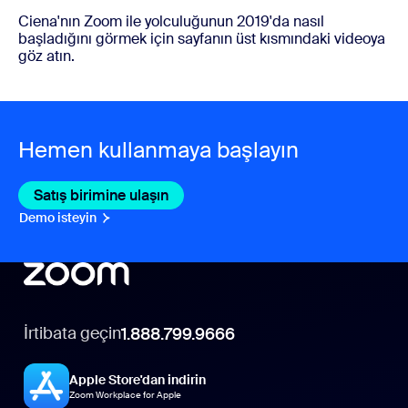
Ciena'nın Zoom ile yolculuğunun 2019'da nasıl
başladığını görmek için sayfanın üst kısmındaki videoya
göz atın.
Hemen kullanmaya başlayın
Satış birimine ulaşın
Satış birimine ulaşın
Demo isteyin
Demo İsteyin
İrtibata geçin
1.888.799.9666
Apple Store'dan indirin
Zoom Workplace for Apple