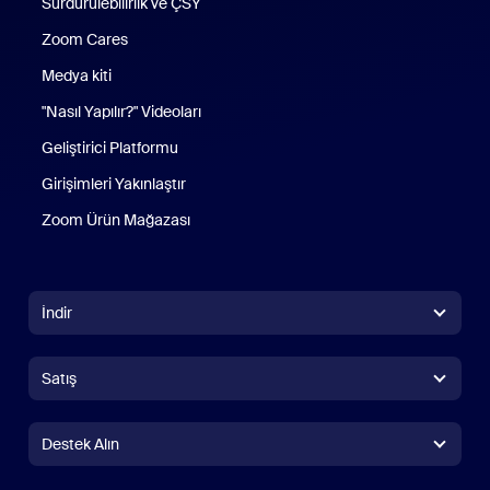
Sürdürülebilirlik ve ÇSY
Zoom Cares
Zoom Cares
Medya kiti
"Nasıl Yapılır?" Videoları
Geliştirici Platformu
Girişimleri Yakınlaştır
Zoom Ürün Mağazası
Zoom Ürün Mağazası
İndir
Zoom Workplace Uygulaması
Zoom Workplace Uygulaması
Satış
Zoom Rooms Uygulaması
Zoom Rooms Uygulaması
+1.888.799.9666
Çağrı yapmak için tıklayın
Zoom Rooms Denetleyicisi
Destek Alın
Destek Alın
Satış Birimine Ulaşın
Tarayıcı Uzantısı