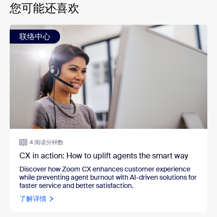
您可能还喜欢
联络中心
4 阅读分钟数
CX in action: How to uplift agents the smart way
Discover how Zoom CX enhances customer experience
while preventing agent burnout with AI-driven solutions for
faster service and better satisfaction.
了解详情