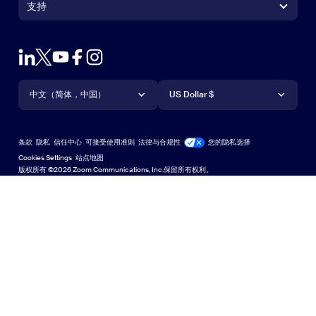
Zoom Rooms Controller
支持
支持
联系销售人员
浏览器扩展
测试 Zoom
套餐和定价
Outlook 插件
账户
申请演示
iPhone/iPad 应用
iPhone/iPad 应用
语言
货币
支持中心
支持中心
网络研讨会和活动
Android 应用
中文（简体，中国）
Android 应用
US Dollar $
学习中心
Zoom 体验中心
Zoom 体验中心
Zoom 虚拟背景
Deutsch
US Dollar $
Zoom 社区
Zoom for Startups
Zoom for Startups
条款
隐私
信任中心
可接受使用准则
法律与合规性
您的隐私选择
English
技术内容库
技术内容库
Cookies Settings
站点地图
站点地图
版权所有 ©2026 Zoom Communications, Inc.保留所有权利。
Español
反馈
联系我们
联系我们
Français
无障碍访问
Indonesia
开发人员支持
Italiano
隐私、安全、法律政策和《现代奴隶制法案》透明度声明
日本語
한국어