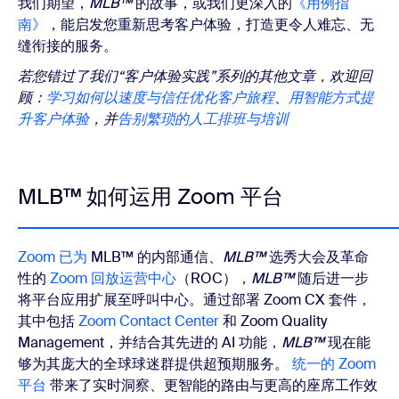
我们期望，
MLB™
的故事，或我们更深入的
《用例指
南》
，能启发您重新思考客户体验，打造更令人难忘、无
缝衔接的服务。
若您错过了我们“客户体验实践”系列的其他文章，欢迎回
顾：
学习如何以速度与信任优化客户旅程
、
用智能方式提
升客户体验
，并
告别繁琐的人工排班与培训
MLB™ 如何运用 Zoom 平台
Zoom 已为
MLB™ 的内部通信、
MLB™
选秀大会及革命
性的
Zoom 回放运营中心
（ROC），
MLB™
随后进一步
将平台应用扩展至呼叫中心。
通过部署 Zoom CX 套件，
其中包括
Zoom Contact Center
和 Zoom Quality
Management，并结合其先进的 AI 功能，
MLB™
现在能
够为其庞大的全球球迷群提供超预期服务。
统一的 Zoom
平台
带来了实时洞察、更智能的路由与更高的座席工作效