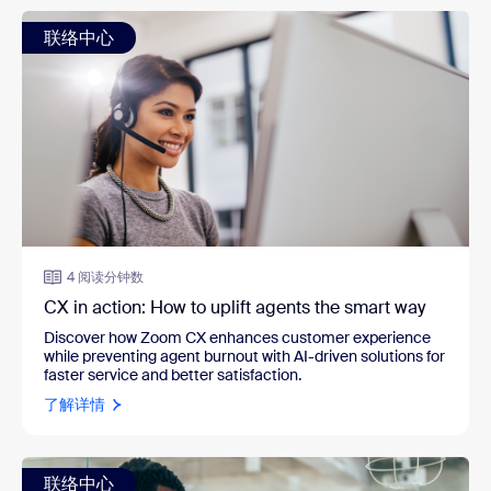
联络中心
4 阅读分钟数
CX in action: How to uplift agents the smart way
Discover how Zoom CX enhances customer experience
while preventing agent burnout with AI-driven solutions for
faster service and better satisfaction.
了解详情
联络中心