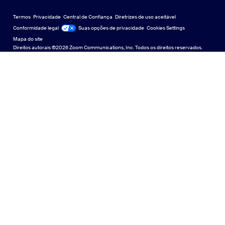
Zoom em fundos virtuais
Planos de fundo virtuais da Zoom
Deutsch
US Dollar $
Comunidade Zoom
Zoom for Startups
Zoom for Startups
Termos
Privacidade
Central de Confiança
Diretrizes de uso aceitável
English
Biblioteca de conteúdo técnico
Biblioteca de conteúdo técnico
Conformidade legal
Jurídico e Conformidade
Suas opções de privacidade
Cookies Settings
Mapa do site
Mapa do site
Español
Feedback
Direitos autorais ©2026 Zoom Communications, Inc. Todos os direitos reservados.
Falar conosco
Falar conosco
Français
Acessibilidade
Indonesia
Suporte ao desenvolvedor
Suporte ao desenvolvedor
Italiano
Declaração de Transparência da Lei de Privacidade,
日本語
Segurança, Políticas Legais e Escravidão Moderna
Declaração de
한국어
Nederlands
Polski
Português
Русский
Svenska