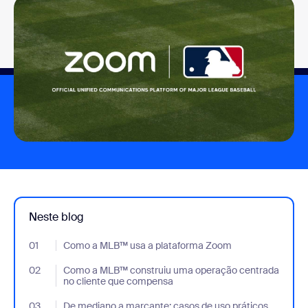
Neste blog
01
- Jumplink to Como a MLB™ usa a plataforma Zoom
Como a MLB™ usa a plataforma Zoom
02
- Jumplink to Como a MLB™ construiu uma operação centrada 
Como a MLB™ construiu uma operação centrada
no cliente que compensa
03
- Jumplink to De mediano a marcante: casos de uso práticos pa
De mediano a marcante: casos de uso práticos