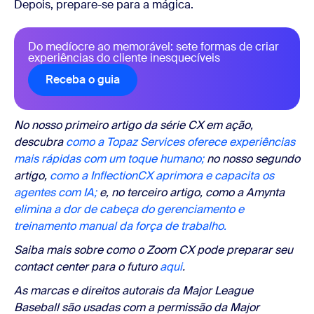
Depois, prepare-se para a mágica.
Do medíocre ao memorável: sete formas de criar
experiências do cliente inesquecíveis
Receba o guia
No nosso primeiro artigo da série CX em ação,
descubra
como a Topaz Services oferece experiências
mais rápidas com um toque humano;
no nosso segundo
artigo,
como a InflectionCX aprimora e capacita os
agentes com IA;
e, no terceiro artigo, como a Amynta
elimina a dor de cabeça do gerenciamento e
treinamento manual da força de trabalho.
Saiba mais sobre como o Zoom CX pode preparar seu
contact center para o futuro
aqui
.
As marcas e direitos autorais da Major League
Baseball são usadas com a permissão da Major