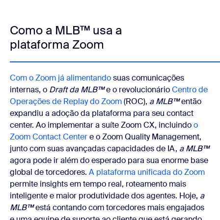
Como a MLB™ usa a
plataforma Zoom
Com o Zoom já alimentando
suas comunicações
internas, o
Draft da MLB™
e o revolucionário
Centro de
Operações de Replay do Zoom
(ROC),
a MLB™
então
expandiu a adoção da plataforma para seu contact
center. Ao implementar
a suíte Zoom CX,
incluindo
o
Zoom Contact Center
e o Zoom Quality Management,
junto com suas avançadas capacidades de IA,
a MLB™
agora pode ir além do esperado para sua enorme base
global de torcedores.
A plataforma unificada do Zoom
permite insights em tempo real, roteamento mais
inteligente e maior produtividade dos agentes. Hoje,
a
MLB™
está contando com torcedores mais engajados
e uma equipe de suporte ao cliente que está gerando