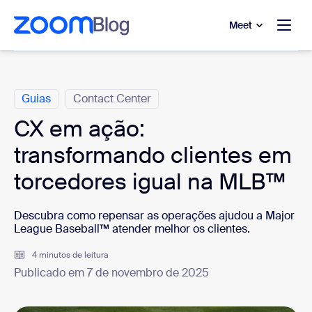
 conteúdo principal
a o chat de ajuda
Meet
Categorias
Guias
Contact Center
CX em ação:
transformando clientes em
torcedores igual na MLB™
Descubra como repensar as operações ajudou a
Major
League Baseball™
atender melhor os clientes.
4 minutos de leitura
Publicado em 7 de novembro de 2025