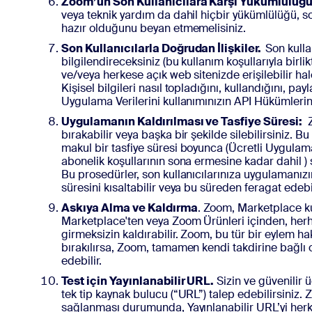
Zoom’un Son Kullanıcılara Karşı Yükümlülüğü
veya teknik yardım da dahil hiçbir yükümlülüğü, s
hazır olduğunu beyan etmemelisiniz.
Son Kullanıcılarla Doğrudan İlişkiler.
Son kulla
bilgilendireceksiniz (bu kullanım koşullarıyla birli
ve/veya herkese açık web sitenizde erişilebilir hal
Kişisel bilgileri nasıl topladığını, kullandığını, pa
Uygulama Verilerini kullanımınızın API Hükümleri
Uygulamanın Kaldırılması ve Tasfiye Süresi:
Z
bırakabilir veya başka bir şekilde silebilirsiniz.
makul bir tasfiye süresi boyunca (Ücretli Uygulamala
abonelik koşullarının sona ermesine kadar dahil )
Bu prosedürler, son kullanıcılarınıza uygulamanızı
süresini kısaltabilir veya bu süreden feragat edebil
Askıya Alma ve Kaldırma
. Zoom, Marketplace kul
Marketplace'ten veya Zoom Ürünleri içinden, herh
girmeksizin kaldırabilir. Zoom, bu tür bir eylem ha
bırakılırsa, Zoom, tamamen kendi takdirine bağlı ol
edebilir.
Test için Yayınlanabilir URL.
Sizin ve güvenilir 
tek tip kaynak bulucu (“URL”) talep edebilirsiniz. 
sağlanması durumunda, Yayınlanabilir URL’yi herke