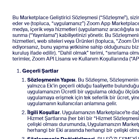
Geliştiriciler
Bon
Uygulamalar ve Entegrasyonlar
Bu Marketplace Geliştirici Sözleşmesi (“Sözleşme”), sizi
eder ve (topluca, “uygulamanız”) Zoom App Marketplace (“M
medya, içerik veya hizmetleri (uygulamanız aracılığıyla s
sunma (“Yayınlama”) kabiliyetinizi yönetir. Bu Sözleşm
hizmetleri, web siteleri veya Ürünleri (topluca, “Zoom Ü
Masaüstüne yükleyin
İletişime geçin
ediyorsanız, bunu yapma yetkisine sahip olduğunuzu bize 
İndirme Merkezi
+1.888.799.9666
/
+1.888.303.1012
kuruluş ifade edilir). “Dahil olmak” terimi, “sınırlama 
terimler, Zoom API Lisansı ve Kullanım Koşullarında (“API
Geçerli Şartlar
Sözleşmenin Yapısı
. Bu Sözleşme, Sözleşmenin a
yalnızca Ek’in geçerli olduğu faaliyette bulunduğ
uygulamanızın Ücretli bir uygulama olduğu ölçüde 
uygulamaya erişmek için tek seferlik bir ücret, yin
uygulamanın kullanıcıları anlamına gelir.
İlgili Koşullar
. Uygulamanızın Marketplace’te d
Hizmet Şartlarına (her biri bir “Hizmet Sözleşmesi
çelişki olması durumunda, Uygulamanızın Marketpl
herhangi bir Eki arasında herhangi bir çelişki olma