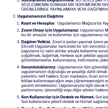
Sözleşmenin Değiştirilmesi
. BU SÖZLEŞMEYİ
SÖZLEŞMENİN SONRAKİ BİR SÜRÜMÜNÜN YAY
ÜRÜNLERİNDE YAYINLAMAYA VEYA DAĞITMAYA
Uygulamanızın Dağıtımı
Kayıt ve Hesaplar
. Uygulamanızı Mağaza'da Yayı
Zoom Onayı için Uygulamanız
: Uygulamanızı M
bu tür amaçlar ve kullanımlar için uygulamanızı t
Dağıtım Yetkisi
. Zoom'a şunları yapmak üzere ye
(Ücretli Uygulamalar haricinde) bir izin verirsin
(uygulama içi satın alımlar yoluyla kullanıma sunul
çoğaltmak, dağıtmak, herkese açık şekilde uygula
görüntülemesine, kullanmasına, indirmesine, yük
Sorumluluklarınız
. Uygulamanızın tüm güvenliği, 
uygulamanızın doğruluğu ve yasallığı dahil olmak
patentini, telif hakkını, ticari markasını, ticari sır
kötüye kullanmayacağını veya çiğnemeyeceğini vey
garanti etmektesiniz. Uygulamanızla ilgili olarak 
performansı, işlevselliği veya diğer yönleri hakkı
Son Kullanıcılar için Destek ve Hizmet.
Son kul
Son kullanıcılara yeterli destek ve hizmet sağlam