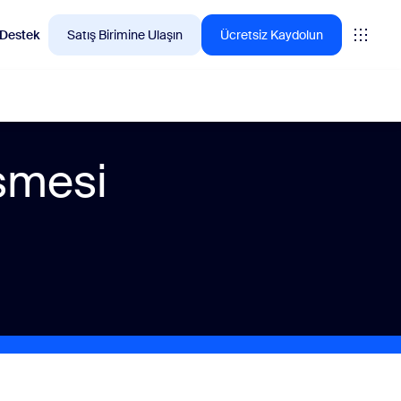
Destek
Satış Birimine Ulaşın
Ücretsiz Kaydolun
eşmesi
n çok tercih ettiği ürünleri keşfedin.
tings
oms
vas
teri Deneyimi Analizleri