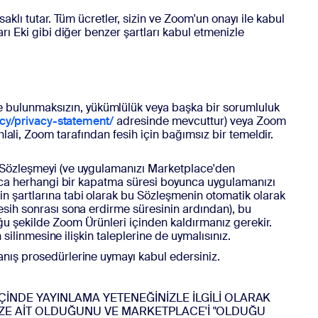
aklı tutar. Tüm ücretler, sizin ve Zoom'un onayı ile kabul
ı Eki gibi diğer benzer şartları kabul etmenizle
e bulunmaksızın, yükümlülük veya başka bir sorumluluk
cy/privacy-statement/
adresinde mevcuttur) veya Zoom
 ihlali, Zoom tarafından fesih için bağımsız bir temeldir.
u Sözleşmeyi (ve uygulamanızı Marketplace'den
ınca herhangi bir kapatma süresi boyunca uygulamanızı
n şartlarına tabi olarak bu Sözleşmenin otomatik olarak
esih sonrası sona erdirme süresinin ardından), bu
u şekilde Zoom Ürünleri içinden kaldırmanız gerekir.
silinmesine ilişkin taleplerine de uymalısınız.
apanış prosedürlerine uymayı kabul edersiniz.
İNDE YAYINLAMA YETENEĞİNİZLE İLGİLİ OLARAK
SİZE AİT OLDUĞUNU VE MARKETPLACE'İ "OLDUĞU