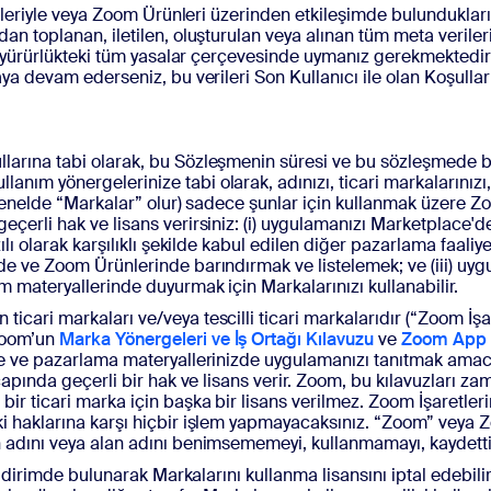
ileriyle veya Zoom Ürünleri üzerinden etkileşimde bulundukları di
 toplanan, iletilen, oluşturulan veya alınan tüm meta verileri (
ne, yürürlükteki tüm yasalar çerçevesinde uymanız gerekmektedir
aya devam ederseniz, bu verileri Son Kullanıcı ile olan Koşulla
ullarına tabi olarak, bu Sözleşmenin süresi ve bu sözleşmede 
ım yönergelerinize tabi olarak, adınızı, ticari markalarınızı, 
t genelde “Markalar” olur) sadece şunlar için kullanmak üzere 
eçerli hak ve lisans verirsiniz: (i) uygulamanızı Marketplace
ı olarak karşılıklı şekilde kabul edilen diğer pazarlama faaliyetle
de ve Zoom Ürünlerinde barındırmak ve listelemek; ve (iii) uyg
m materyallerinde duyurmak için Markalarınızı kullanabilir.
icari markaları ve/veya tescilli ticari markalarıdır (“Zoom İş
Zoom’un
Marka Yönergeleri ve İş Ortağı Kılavuzu
ve
Zoom App M
zde ve pazarlama materyallerinizde uygulamanızı tanıtmak ama
çapında geçerli bir hak ve lisans verir. Zoom, bu kılavuzları za
ir ticari marka için başka bir lisans verilmez. Zoom İşaretleri
i haklarına karşı hiçbir işlem yapmayacaksınız. “Zoom” veya Zoo
ün adını veya alan adını benimsememeyi, kullanmamayı, kaydet
 bildirimde bulunarak Markalarını kullanma lisansını iptal edebil