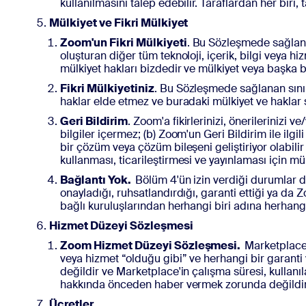
kullanılmasını talep edebilir. Taraflardan her biri,
Mülkiyet ve Fikri Mülkiyet
Zoom'un Fikri Mülkiyeti
. Bu Sözleşmede sağlana
oluşturan diğer tüm teknoloji, içerik, bilgi veya 
mülkiyet hakları bizdedir ve mülkiyet veya başka b
Fikri Mülkiyetiniz
. Bu Sözleşmede sağlanan sınırl
haklar elde etmez ve buradaki mülkiyet ve haklar si
Geri Bildirim
. Zoom'a fikirlerinizi, önerilerinizi v
bilgiler içermez; (b) Zoom'un Geri Bildirim ile ilgili
bir çözüm veya çözüm bileşeni geliştiriyor olabili
kullanması, ticarileştirmesi ve yayınlaması için mün
Bağlantı Yok.
Bölüm 4'ün izin verdiği durumlar 
onayladığı, ruhsatlandırdığı, garanti ettiği ya 
bağlı kuruluşlarından herhangi biri adına herhang
Hizmet Düzeyi Sözleşmesi
Zoom Hizmet Düzeyi Sözleşmesi.
Marketplace'i
veya hizmet “olduğu gibi” ve herhangi bir garant
değildir ve Marketplace'in çalışma süresi, kullanı
hakkında önceden haber vermek zorunda değildir
Ücretler