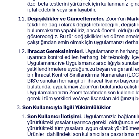
özel beta testlerini yürütmek için kullanmanız içi
iptal edebilir veya sınırlayabilir.
Değişiklikler ve Güncellemeler.
Zoom’un Marke
takdirine bağlı olarak değiştirebileceğini, değişt
bulunmaksızın yapabiliriz, ancak önemli olduğu du
göstereceğiz. Bu tür değişiklikleri ve düzenleme
çalıştığından emin olmak için uygulamanızı derhal
İhracat Gereksinimleri
. Uygulamanızın herhangi 
uyarınca kontrol edilen herhangi bir teknolojiyi 
Uygulamanız (ve Uygulamanız aracılığıyla sunulan d
yetkilendirmelere uyduğunuzu beyan ve garanti ede
bir İhracat Kontrol Sınıflandırma Numaraları (ECC
BIS’e sunulan herhangi bir ihracat lisansı başvu
bulutunda, uygulamayı Zoom’un bulutunda çalıştırma
Uygulamalarınızın Zoom tarafından son kullanıcılar
gerekli tüm yetkileri ve/veya lisansları aldığınızı)
Son Kullanıcıyla İlgili Yükümlülükler
Son Kullanıcı İletişimi
. Uygulamanızla bağlantılı 
yürürlükteki yasalar uyarınca gerekli olduğunda vey
yürürlükteki tüm yasalara uygun olarak yürütülmes
Ürünleri dahilindeki son kullanıcılara pazarlama 