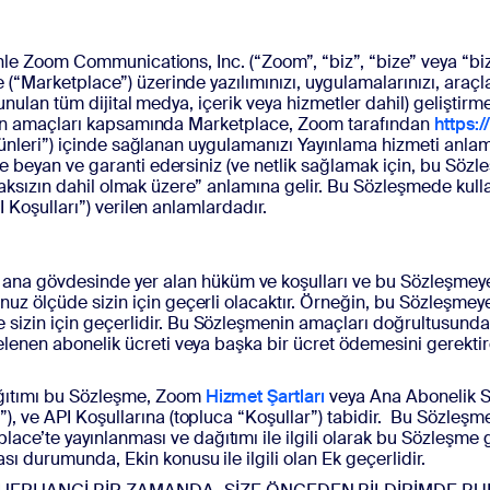
sai
nle Zoom Communications, Inc. (“Zoom”, “biz”, “bize” veya “biz
arketplace”) üzerinde yazılımınızı, uygulamalarınızı, araçlarını
unulan tüm dijital medya, içerik veya hizmetler dahil) gelişti
enin amaçları kapsamında Marketplace, Zoom tarafından
https:
rünleri”) içinde sağlanan uygulamanızı Yayınlama hizmeti anlam
beyan ve garanti edersiniz (ve netlik sağlamak için, bu Sözleş
olmaksızın dahil olmak üzere” anlamına gelir. Bu Sözleşmede ku
 Koşulları”) verilen anlamlardadır.
na gövdesinde yer alan hüküm ve koşulları ve bu Sözleşmeye yapı
unuz ölçüde sizin için geçerli olacaktır. Örneğin, bu Sözleşme
sizin için geçerlidir. Bu Sözleşmenin amaçları doğrultusunda, 
elenen abonelik ücreti veya başka bir ücret ödemesini gerektire
ağıtımı bu Sözleşme, Zoom
Hizmet Şartları
veya Ana Abonelik S
”), ve API Koşullarına (topluca “Koşullar”) tabidir. Bu Sözleşm
ace’te yayınlanması ve dağıtımı ile ilgili olarak bu Sözleşme
sı durumunda, Ekin konusu ile ilgili olan Ek geçerlidir.