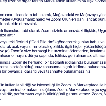
 talep üzerine diğer tarafın Markalarının kullanımına ilişkin örn
n sınırlı lisanslara tabi olarak, Mağazadaki ve Mağazaya yön
hizmetler (Uygulamanız hariç) ve Zoom Ürünleri dahil ancak bunl
ir hak elde etmezsiniz.
ı lisanslara tabi olarak Zoom, sizinle aramızdaki ilişkide, Uy
ze aittir.
e/veya tekliflerinizi (“Geri Bildirim”) göndererek şunları kabul ve
 olarak açık veya zımni olarak gizlilikle ilgili hiçbir yükümlülüğü
r ve (d) Zoom'a size herhangi bir tazminat ödemeden, kısıtlama
hasır olmayan, dünya çapında, telifsiz, geri alınamaz, alt lisansl
dışında, Zoom ile herhangi bir bağlantı iddiasında bulunamaz
da Zoom'un ortağı olduğunuz konusunda hiçbir iddiada buluna
i bir beyanda, garanti veya taahhütte bulunamazsınız.
n kullanılabilirliği ve işlevselliği ile Zoom'un Marketplace ile 
i veya teminat olmaksızın sağlanır. Zoom, Marketplace veya u
labilirlik, performans veya bütünlüğünü garanti etmez. Zoom, Ma
.