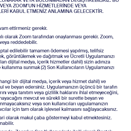
ULUNARAK VEYA BULUNMADAN DEĞİŞTİREBİLİRİZ. BU
 VEYA ZOOM’UN HİZMETLERİNDE VEYA
LERİ KABUL ETMENİZ ANLAMINA GELECEKTİR.
am ettirmeniz gerekir.
lı olarak Zoom tarafından onaylanması gerekir. Zoom,
veya reddedebilir.
tal edilebilir tamamen ödemesi yapılmış, telifsiz
emek, görüntülemek ve dağıtmak ve Ücretli Uygulamanızı
an dijital medya, içerik hizmetler dahil) sizin adınıza
 kullanıma sunmak (2) Son Kullanıcıların Uygulamanızı
angi bir dijital medya, içerik veya hizmet dahil) ve
l ve beyan edersiniz. Uygulamanızın üçüncü bir tarafın
arını veya tanıtım veya gizlilik haklarını ihlal etmeyeceğini,
mayacağını mevcut ve sürekli bir surette beyan ve
ulunmayacaksınız veya son kullanıcıları uygulamanızın
cılar için tam olarak işlevsel kalmasını sağlayacaksınız.
cari olarak makul çaba göstermeyi kabul etmektesiniz.
abilir.