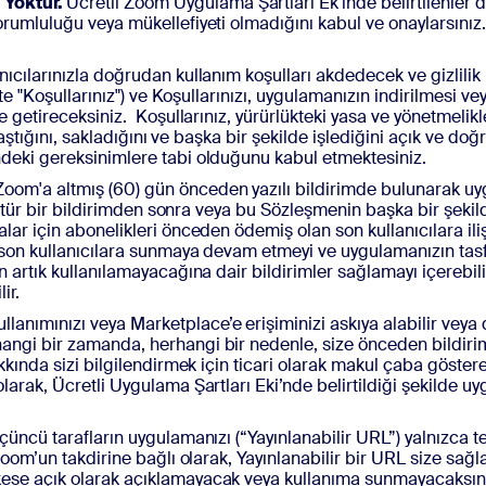
 Yoktur.
Ücretli Zoom Uygulama Şartları Ek'inde belirtilenler d
orumluluğu veya mükellefiyeti olmadığını kabul ve onaylarsını
nıcılarınızla doğrudan kullanım koşulları akdedecek ve gizlilik p
kte "Koşullarınız") ve Koşullarınızı, uygulamanızın indirilmesi v
e getireceksiniz. Koşullarınız, yürürlükteki yasa ve yönetmelikl
ylaştığını, sakladığını ve başka bir şekilde işlediğini açık ve doğr
ndeki gereksinimlere tabi olduğunu kabul etmektesiniz.
oom'a altmış (60) gün önceden yazılı bildirimde bulunarak uygu
 Bu tür bir bildirimden sonra veya bu Sözleşmenin başka bir şek
r için abonelikleri önceden ödemiş olan son kullanıcılara ilişkin
 son kullanıcılara sunmaya devam etmeyi ve uygulamanızın tasfi
n artık kullanılamayacağına dair bildirimler sağlamayı içerebil
ir.
lanımınızı veya Marketplace’e erişiminizi askıya alabilir veya 
angi bir zamanda, herhangi bir nedenle, size önceden bildirim
kkında sizi bilgilendirmek için ticari olarak makul çaba göster
arak, Ücretli Uygulama Şartları Eki’nde belirtildiği şekilde uyg
üçüncü tarafların uygulamanızı (“Yayınlanabilir URL”) yalnızca 
Zoom’un takdirine bağlı olarak, Yayınlanabilir bir URL size sağl
se açık olarak açıklamayacak veya kullanıma sunmayacaksınız. 