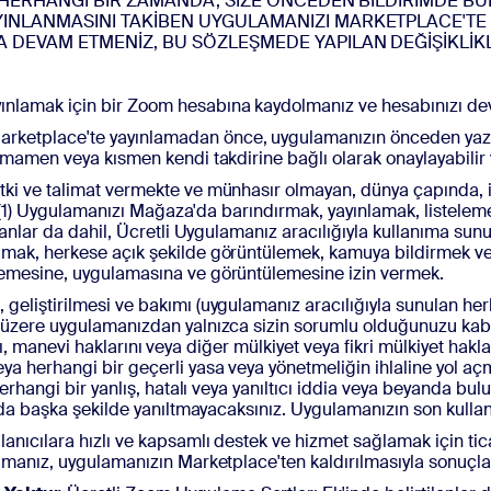
 HERHANGİ BİR ZAMANDA, SİZE ÖNCEDEN BİLDİRİMDE B
INLANMASINI TAKİBEN UYGULAMANIZI MARKETPLACE'TE
 DEVAM ETMENİZ, BU SÖZLEŞMEDE YAPILAN DEĞİŞİKLİK
nlamak için bir Zoom hesabına kaydolmanız ve hesabınızı dev
arketplace'te yayınlamadan önce, uygulamanızın önceden yazı
amamen veya kısmen kendi takdirine bağlı olarak onaylayabilir 
tki ve talimat vermekte ve münhasır olmayan, dünya çapında, ip
iz: (1) Uygulamanızı Mağaza'da barındırmak, yayınlamak, listel
anlar da dahil, Ücretli Uygulamanız aracılığıyla kullanıma sunul
mak, herkese açık şekilde görüntülemek, kamuya bildirmek ve
lemesine, uygulamasına ve görüntülemesine izin vermek.
geliştirilmesi ve bakımı (uygulamanız aracılığıyla sunulan herh
 üzere uygulamanızdan yalnızca sizin sorumlu olduğunuzu kabu
rını, manevi haklarını veya diğer mülkiyet veya fikri mülkiyet hakl
a herhangi bir geçerli yasa veya yönetmeliğin ihlaline yol aç
herhangi bir yanlış, hatalı veya yanıltıcı iddia veya beyanda b
nda başka şekilde yanıltmayacaksınız. Uygulamanızın son kullanı
lanıcılara hızlı ve kapsamlı destek ve hizmet sağlamak için ti
amanız, uygulamanızın Marketplace'ten kaldırılmasıyla sonuçlan