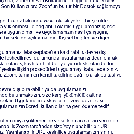
ışında, Zoom’un Son Kullanıcılarla ilgili olarak Destek
z. Son Kullanıcılara Zoom’un bu tür bir Destek sağlamaya
olitikanız hakkında yasal olarak yeterli bir şekilde
eya yüklenmesi ile bağlantılı olarak, uygulamanız içinde
ere uygun olmalı ve uygulamanızın nasıl çalıştığını,
u bir şekilde açıklamalıdır. Kişisel bilgileri ve diğer
lamanızı Marketplace'ten kaldırabilir, devre dışı
ilde feshedilmesi durumunda, uygulamanızı ticari olarak
 olarak, fesih tarihi itibariyle yürürlükte olan bu tür
yesine ilişkin prosedürleri uygulamayı kabul edersiniz.
ir. Zoom, tamamen kendi takdirine bağlı olarak bu tasfiye
devre dışı bırakabilir ya da uygulamanızı
de bulunmaksızın, size karşı yükümlülük altına
ecektir. Uygulamanız askıya alınır veya devre dışı
ulamanızın ücretli kullanıcılarına geri ödeme teklif
test amacıyla yüklemesine ve kullanmasına izin veren bir
anabilir. Zoom tarafından size Yayınlanabilir bir URL
Yayınlanabilir URL kesinlikle uygulamanızın sınırlı,