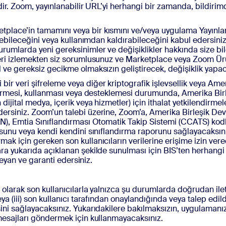
ndir. Zoom, yayınlanabilir URL’yi herhangi bir zamanda, bildir
tplace’in tamamını veya bir kısmını ve/veya uygulama Yayınl
irebileceğini veya kullanımdan kaldırabileceğini kabul edersiniz
rumlarda yeni gereksinimler ve değişiklikler hakkında size bi
leri izlemekten siz sorumlusunuz ve Marketplace veya Zoom Ür
 ve gereksiz gecikme olmaksızın geliştirecek, değişiklik yapa
bir veri şifreleme veya diğer kriptografik işlevsellik veya Amer
içermesi, kullanması veya desteklemesi durumunda, Amerika Birle
ijital medya, içerik veya hizmetler) için ithalat yetkilendirmel
rsiniz. Zoom’un talebi üzerine, Zoom’a, Amerika Birleşik Devl
N), Emtia Sınıflandırması Otomatik Takip Sistemi (CCATS) kodla
rusunu veya kendi kendini sınıflandırma raporunu sağlayacaksı
k için gereken son kullanıcıların verilerine erişime izin verece
a yukarıda açıklanan şekilde sunulması için BIS’ten herhangi b
 beyan ve garanti edersiniz.
olarak son kullanıcılarla yalnızca şu durumlarda doğrudan iletişi
a (iii) son kullanıcı tarafından onaylandığında veya talep edild
ini sağlayacaksınız. Yukarıdakilere bakılmaksızın, uygulamanı
mesajları göndermek için kullanmayacaksınız.