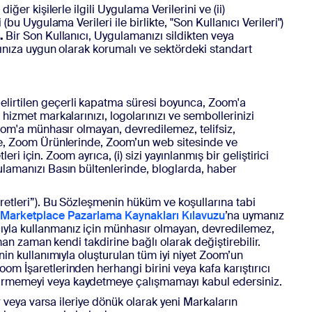
ğer kişilerle ilgili Uygulama Verilerini ve (ii)
bu Uygulama Verileri ile birlikte, "Son Kullanıcı Verileri")
.
Bir Son Kullanıcı, Uygulamanızı sildikten veya
rınıza uygun olarak korumalı ve sektördeki standart
belirtilen geçerli kapatma süresi boyunca, Zoom'a
hizmet markalarınızı, logolarınızı ve sembollerinizi
Zoom'a münhasır olmayan, devredilemez, telifsiz,
'de, Zoom Ürünlerinde, Zoom’un web sitesinde ve
ri için. Zoom ayrıca, (i) sizi yayınlanmış bir geliştirici
ulamanızı Basın bültenlerinde, bloglarda, haber
aretleri”). Bu Sözleşmenin hüküm ve koşullarına tabi
arketplace Pazarlama Kaynakları Kılavuzu
’na uymanız
cıyla kullanmanız için münhasır olmayan, devredilemez,
man zaman kendi takdirine bağlı olarak değiştirebilir.
nin kullanımıyla oluşturulan tüm iyi niyet Zoom’un
m İşaretlerinden herhangi birini veya kafa karıştırıcı
tirmemeyi veya kaydetmeye çalışmamayı kabul edersiniz.
ir veya varsa ileriye dönük olarak yeni Markaların