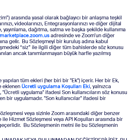
im”) arasında yasal olarak bağlayıcı bir anlaşma teşkil
zı, videolarınızı, Entegrasyonlarınızı ve diğer dijital
rme, yayınlama, dağıtma, satma ve başka şekilde kullanıma
//marketplace.zoom.us
adresinde ve Zoom’un diğer
ına gelir.
Bu Sözleşmeyi bir kuruluş adına kabul
medeki “siz” ile ilgili diğer tüm bahislerde söz konusu
llanılan ancak tanımlanmayan büyük harfle yazılmış
lan tüm ekleri (her biri bir "Ek") içerir. Her bir Ek,
ye eklenen
Ücretli uygulama Koşulları Eki
, yalnızca
"Ücretli uygulama" ifadesi Son kullanıcıların söz konusu
n bir uygulamadır. "Son kullanıcılar" ifadesi bir
özleşmesi veya sizinle Zoom arasındaki diğer benzer
e ile Hizmet Sözleşmesi veya API Koşulları arasında bir
 geçerlidir. Bu Sözleşmenin metni ile bu Sözleşmenin