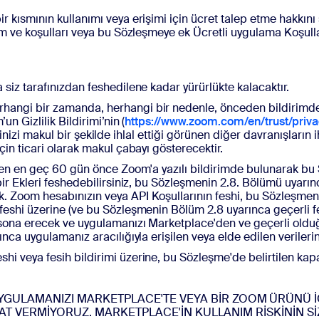
kısmının kullanımı veya erişimi için ücret talep etme hakkını s
m ve koşulları veya bu Sözleşmeye ek Ücretli uygulama Koşullar
siz tarafınızdan feshedilene kadar yürürlükte kalacaktır.
rhangi bir zamanda, herhangi bir nedenle, önceden bildirimd
n Gizlilik Bildirimi’nin (
https://www.zoom.com/en/trust/priva
lerinizi makul bir şekilde ihlal ettiği görünen diğer davranışların
in ticari olarak makul çabayı gösterecektir.
inden en geç 60 gün önce Zoom'a yazılı bildirimde bulunarak b
bir Ekleri feshedebilirsiniz, bu Sözleşmenin 2.8. Bölümü uyar
 Zoom hesabınızın veya API Koşullarının feshi, bu Sözleşmeni
feshi üzerine (ve bu Sözleşmenin Bölüm 2.8 uyarınca geçerli f
 sona erecek ve uygulamanızı Marketplace'den ve geçerli olduğ
ca uygulamanız aracılığıyla erişilen veya elde edilen verilerin 
feshi veya fesih bildirimi üzerine, bu Sözleşme'de belirtilen k
YGULAMANIZI MARKETPLACE'TE VEYA BİR ZOOM ÜRÜNÜ İÇ
İNAT VERMİYORUZ. MARKETPLACE'İN KULLANIM RİSKİNİN 