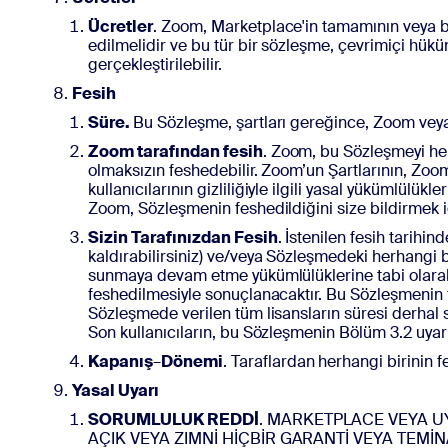
Ücretler
. Zoom, Marketplace'in tamamının veya bir 
edilmelidir ve bu tür bir sözleşme, çevrimiçi hükü
gerçekleştirilebilir.
Fesih
Süre.
Bu Sözleşme, şartları gereğince, Zoom veya 
Zoom tarafından fesih
. Zoom, bu Sözleşmeyi he
olmaksızın feshedebilir. Zoom’un Şartlarının, Zoom’u
kullanıcılarının gizliliğiyle ilgili yasal yükümlülük
Zoom, Sözleşmenin feshedildiğini size bildirmek iç
Sizin Tarafınızdan Fesih
. İstenilen fesih tarih
kaldırabilirsiniz) ve/veya Sözleşmedeki herhangi 
sunmaya devam etme yükümlülüklerine tabi olarak.
feshedilmesiyle sonuçlanacaktır. Bu Sözleşmenin 
Sözleşmede verilen tüm lisansların süresi derhal
Son kullanıcıların, bu Sözleşmenin Bölüm 3.2 uyarın
Kapanış
–
Dönemi
. Taraflardan herhangi birinin 
Yasal Uyarı
SORUMLULUK REDDİ
. MARKETPLACE VEYA U
AÇIK VEYA ZIMNİ HİÇBİR GARANTİ VEYA TEM