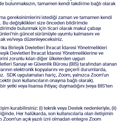
imde bulunmaksızın, tamamen kendi takdirine bağlı olarak
ama gereksinimlerini istediği zaman ve tamamen kendi
. Bu değişiklikleri size önceden bildirimde
ldirimde bulunmak için ticari olarak makul çabayı
ünleri’nin güncel sürümüyle uyumlu kalmasını ve
cak ve/veya düzenleyeceksiniz.
ika Birleşik Devletleri İhracat İdaresi Yönetmelikleri
şik Devletleri İhracat İdaresi Yönetmeliklerine ve
erini zorunlu kılan diğer ülkelerden uygun
etleri Sanayi ve Güvenlik Bürosu (BIS) tarafından atanan
rının elektronik kopyalarını ve geçerli durumlarda,
nız. SDK uygulamaları hariç, Zoom, yalnızca Zoom’un
ktir (son kullanıcıların onayına bağlı olarak).
ir yetki veya lisansa ihtiyaç duymadığını (veya BIS’ten
m kurabilirsiniz: (i) teknik veya Destek nedenleriyle, (ii)
iğinde. Her halükarda, son kullanıcılarla olan iletişimin
zı Zoom’un açık yazılı izni olmadan entegre Zoom