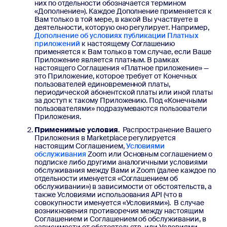
них по отдельности обозначается термином
«Дополнение»). Каждое Дополнение применяется к
Вам только в той мере, в какой Вы участвуете в
деятельности, которую оно регулирует. Например,
Дополнение об условиях публикации Платных
приложений
к настоящему Соглашению
применяется к Вам только в том случае, если Ваше
Приложение является платным. В рамках
настоящего Соглашения «Платное приложение» —
это Приложение, которое требует от Конечных
пользователей единовременной платы,
периодической абонентской платы или иной платы
за доступ к такому Приложению. Под «Конечными
пользователями» подразумеваются пользователи
Приложения.
Применимые условия
. Распространение Вашего
Приложения в Marketplace регулируется
настоящим Соглашением,
Условиями
обслуживания
Zoom или Основным соглашением о
подписке либо другими аналогичными условиями
обслуживания между Вами и Zoom (далее каждое по
отдельности именуется «Соглашением об
обслуживании») в зависимости от обстоятельств, а
также Условиями использования API (что в
совокупности именуется «Условиями»). В случае
возникновения противоречия между настоящим
Соглашением и Соглашением об обслуживании, в