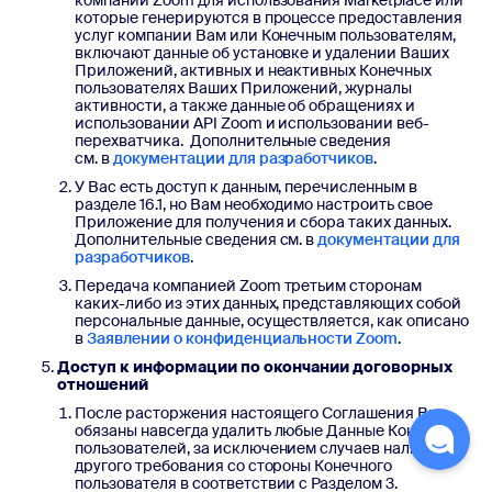
компании Zoom для использования Marketplace или
которые генерируются в процессе предоставления
услуг компании Вам или Конечным пользователям,
включают данные об установке и удалении Ваших
Приложений, активных и неактивных Конечных
пользователях Ваших Приложений, журналы
активности, а также данные об обращениях и
использовании API Zoom и использовании веб-
перехватчика. Дополнительные сведения
см. в
документации для разработчиков
.
У Вас есть доступ к данным, перечисленным в
разделе 16.1, но Вам необходимо настроить свое
Приложение для получения и сбора таких данных.
Дополнительные сведения см. в
документации для
разработчиков
.
Передача компанией Zoom третьим сторонам
каких-либо из этих данных, представляющих собой
персональные данные, осуществляется, как описано
в
Заявлении о конфиденциальности Zoom
.
Доступ к информации по окончании договорных
отношений
После расторжения настоящего Соглашения Вы
обязаны навсегда удалить любые Данные Конечных
пользователей, за исключением случаев наличия
другого требования со стороны Конечного
пользователя в соответствии с Разделом 3.