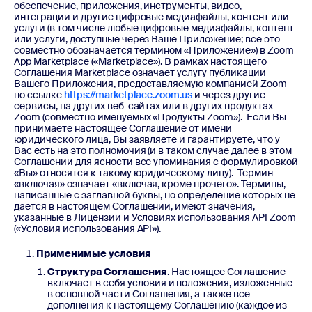
обеспечение, приложения, инструменты, видео,
интеграции и другие цифровые медиафайлы, контент или
услуги (в том числе любые цифровые медиафайлы, контент
или услуги, доступные через Ваше Приложение; все это
совместно обозначается термином «Приложение») в Zoom
App Marketplace («Marketplace»). В рамках настоящего
Соглашения Marketplace означает услугу публикации
Вашего Приложения, предоставляемую компанией Zoom
по ссылке
https://marketplace.zoom.us
и через другие
сервисы, на других веб-сайтах или в других продуктах
Zoom (совместно именуемых «Продукты Zoom»).
Если Вы
принимаете настоящее Соглашение от имени
юридического лица, Вы заявляете и гарантируете, что у
Вас есть на это полномочия (и в таком случае далее в этом
Соглашении для ясности все упоминания с формулировкой
«Вы» относятся к такому юридическому лицу). Термин
«включая» означает «включая, кроме прочего». Термины,
написанные с заглавной буквы, но определение которых не
дается в настоящем Соглашении, имеют значения,
указанные в Лицензии и Условиях использования API Zoom
(«Условия использования API»).
Применимые условия
Структура Соглашения
. Настоящее Соглашение
включает в себя условия и положения, изложенные
в основной части Соглашения, а также все
дополнения к настоящему Соглашению (каждое из