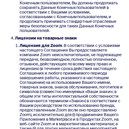
Конечным пользователем, Вы должны продолжать
сохранять Данные Конечных пользователей в
соответствии с Вашими условиями,
согласованными с Конечным пользователем, и
продолжать принимать стандартные отраслевые
меры безопасности для таких Данных Конечных
пользователей.
Лицензии на товарные знаки
Лицензия для Zoom
. В соответствии с условиями
настоящего Соглашения Вы предоставляете
компании Zoom неисключительное, не подлежащее
передаче, безвозмездное, полностью оплаченное,
отзывное, действующее по всему миру право и
лицензию (в течение срока действия настоящего
Соглашения и любого применимого периода
завершения работы, указанного в настоящем
Соглашении) на использование Вашего имени,
товарных знаков, знаков обслуживания, логотипов и
символов (совместно именуемых «Ваши знаки»; в
общем эти типы интеллектуальной собственности
обозначаются термином «Знаки») в соответствии с
Вашим руководством по использованию бренда,
предоставленным Zoom (если оно предоставлено
Zoom), исключительно для (i) продвижения Вашего
Приложения в Marketplace и в Продуктах Zoom, на
веб-сайте Zoom и в маркетинговых материалах; а
также (ii) для других маркетинговых мероприятий,