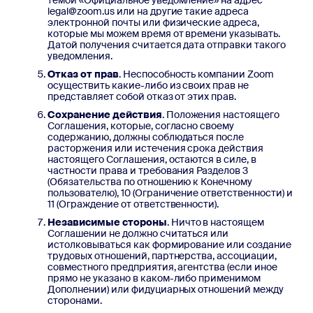
темой «Официальное уведомление» на адрес
legal@zoom.us или на другие такие адреса
электронной почты или физические адреса,
которые мы можем время от времени указывать.
Датой получения считается дата отправки такого
уведомления.
Отказ от прав
. Неспособность компании Zoom
осуществить какие-либо из своих прав не
представляет собой отказ от этих прав.
Сохранение действия
. Положения настоящего
Соглашения, которые, согласно своему
содержанию, должны соблюдаться после
расторжения или истечения срока действия
настоящего Соглашения, остаются в силе, в
частности права и требования Разделов 3
(Обязательства по отношению к Конечному
пользователю), 10 (Ограничение ответственности) и
11 (Ограждение от ответственности).
Независимые стороны
. Ничто в настоящем
Соглашении не должно считаться или
истолковываться как формирование или создание
трудовых отношений, партнерства, ассоциации,
совместного предприятия, агентства (если иное
прямо не указано в каком-либо применимом
Дополнении) или фидуциарных отношений между
сторонами.