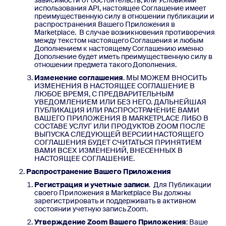
зависимости от обстоятельств, или Условиями
использования API, настоящее Соглашение имеет
преимущественную силу в отношении публикации и
распространения Вашего Приложения в
Marketplace. В случае возникновения противоречия
между текстом настоящего Соглашения и любым
Дополнением к настоящему Соглашению именно
Дополнение будет иметь преимущественную силу в
отношении предмета такого Дополнения.
Изменение соглашения
. МЫ МОЖЕМ ВНОСИТЬ
ИЗМЕНЕНИЯ В НАСТОЯЩЕЕ СОГЛАШЕНИЕ В
ЛЮБОЕ ВРЕМЯ, С ПРЕДВАРИТЕЛЬНЫМ
УВЕДОМЛЕНИЕМ ИЛИ БЕЗ НЕГО. ДАЛЬНЕЙШАЯ
ПУБЛИКАЦИЯ ИЛИ РАСПРОСТРАНЕНИЕ ВАМИ
ВАШЕГО ПРИЛОЖЕНИЯ В MARKETPLACE ЛИБО В
СОСТАВЕ УСЛУГ ИЛИ ПРОДУКТОВ ZOOM ПОСЛЕ
ВЫПУСКА СЛЕДУЮЩЕЙ ВЕРСИИ НАСТОЯЩЕГО
СОГЛАШЕНИЯ БУДЕТ СЧИТАТЬСЯ ПРИНЯТИЕМ
ВАМИ ВСЕХ ИЗМЕНЕНИЙ, ВНЕСЕННЫХ В
НАСТОЯЩЕЕ СОГЛАШЕНИЕ.
Распространение Вашего Приложения
Регистрация и учетные записи
. Для Публикации
своего Приложения в Marketplace Вы должны
зарегистрировать и поддерживать в активном
состоянии учетную запись Zoom.
Утверждение Zoom Вашего Приложения
: Ваше