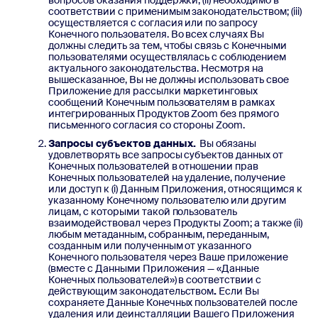
вопросов оказания поддержки; (ii) необходимо в
соответствии с применимым законодательством; (iii)
осуществляется с согласия или по запросу
Конечного пользователя. Во всех случаях Вы
должны следить за тем, чтобы связь с Конечными
пользователями осуществлялась с соблюдением
актуального законодательства. Несмотря на
вышесказанное, Вы не должны использовать свое
Приложение для рассылки маркетинговых
сообщений Конечным пользователям в рамках
интегрированных Продуктов Zoom без прямого
письменного согласия со стороны Zoom.
Запросы субъектов данных.
Вы обязаны
удовлетворять все запросы субъектов данных от
Конечных пользователей в отношении прав
Конечных пользователей на удаление, получение
или доступ к (i) Данным Приложения, относящимся к
указанному Конечному пользователю или другим
лицам, с которыми такой пользователь
взаимодействовал через Продукты Zoom; а также (ii)
любым метаданным, собранным, переданным,
созданным или полученным от указанного
Конечного пользователя через Ваше приложение
(вместе с Данными Приложения — «Данные
Конечных пользователей») в соответствии с
действующим законодательством
.
Если Вы
сохраняете Данные Конечных пользователей после
удаления или деинсталляции Вашего Приложения