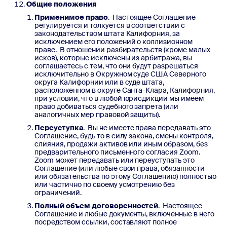
Общие положения
Применимое право
. Настоящее Соглашение
регулируется и толкуется в соответствии с
законодательством штата Калифорния, за
исключением его положений о коллизионном
праве. В отношении разбирательств (кроме малых
исков), которые исключены из арбитража, вы
соглашаетесь с тем, что они будут разрешаться
исключительно в Окружном суде США Северного
округа Калифорнии или в суде штата,
расположенном в округе Санта-Клара, Калифорния,
при условии, что в любой юрисдикции мы имеем
право добиваться судебного запрета (или
аналогичных мер правовой защиты).
Переуступка
. Вы не имеете права передавать это
Соглашение, будь то в силу закона, смены контроля,
слияния, продажи активов или иным образом, без
предварительного письменного согласия Zoom.
Zoom может передавать или переуступать это
Соглашение (или любые свои права, обязанности
или обязательства по этому Соглашению) полностью
или частично по своему усмотрению без
ограничений.
Полный объем договоренностей
. Настоящее
Соглашение и любые документы, включенные в него
посредством ссылки, составляют полное