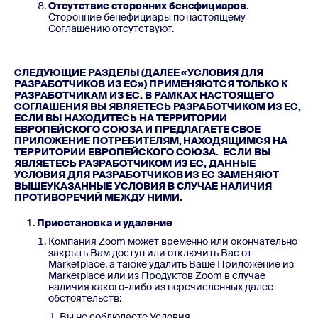
Отсутствие сторонних бенефициаров
.
Сторонние бенефициары по настоящему
Соглашению отсутствуют.
СЛЕДУЮЩИЕ РАЗДЕЛЫ (ДАЛЕЕ «УСЛОВИЯ ДЛЯ
РАЗРАБОТЧИКОВ ИЗ ЕС») ПРИМЕНЯЮТСЯ ТОЛЬКО К
РАЗРАБОТЧИКАМ ИЗ ЕС. В РАМКАХ НАСТОЯЩЕГО
СОГЛАШЕНИЯ ВЫ ЯВЛЯЕТЕСЬ РАЗРАБОТЧИКОМ ИЗ ЕС,
ЕСЛИ ВЫ НАХОДИТЕСЬ НА ТЕРРИТОРИИ
ЕВРОПЕЙСКОГО СОЮЗА И ПРЕДЛАГАЕТЕ СВОЕ
ПРИЛОЖЕНИЕ ПОТРЕБИТЕЛЯМ, НАХОДЯЩИМСЯ НА
ТЕРРИТОРИИ ЕВРОПЕЙСКОГО СОЮЗА. ЕСЛИ ВЫ
ЯВЛЯЕТЕСЬ РАЗРАБОТЧИКОМ ИЗ ЕС, ДАННЫЕ
УСЛОВИЯ ДЛЯ РАЗРАБОТЧИКОВ ИЗ ЕС ЗАМЕНЯЮТ
ВЫШЕУКАЗАННЫЕ УСЛОВИЯ В СЛУЧАЕ НАЛИЧИЯ
ПРОТИВОРЕЧИЙ МЕЖДУ НИМИ.
Приостановка и удаление
Компания Zoom может временно или окончательно
закрыть Вам доступ или отключить Вас от
Marketplace, а также удалить Ваше Приложение из
Marketplace или из Продуктов Zoom в случае
наличия какого-либо из перечисленных далее
обстоятельств:
Вы не соблюдаете Условия.