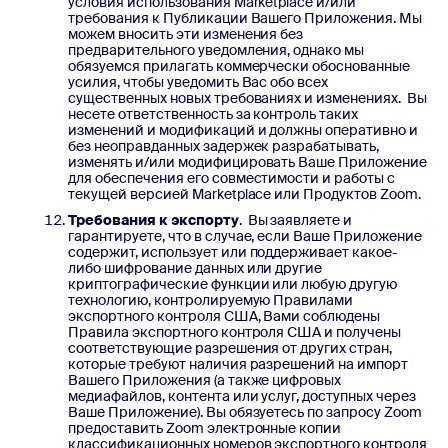
условия использования Marketplace и/или
требования к Публикации Вашего Приложения. Мы
можем вносить эти изменения без
предварительного уведомления, однако мы
обязуемся прилагать коммерчески обоснованные
усилия, чтобы уведомить Вас обо всех
существенных новых требованиях и изменениях. Вы
несете ответственность за контроль таких
изменений и модификаций и должны оперативно и
без неоправданных задержек разрабатывать,
изменять и/или модифицировать Ваше Приложение
для обеспечения его совместимости и работы с
текущей версией Marketplace или Продуктов Zoom.
Требования к экспорту
. Вы заявляете и
гарантируете, что в случае, если Ваше Приложение
содержит, использует или поддерживает какое-
либо шифрование данных или другие
криптографические функции или любую другую
технологию, контролируемую Правилами
экспортного контроля США, Вами соблюдены
Правила экспортного контроля США и получены
соответствующие разрешения от других стран,
которые требуют наличия разрешений на импорт
Вашего Приложения (а также цифровых
медиафайлов, контента или услуг, доступных через
Ваше Приложение). Вы обязуетесь по запросу Zoom
предоставить Zoom электронные копии
классификационных номеров экспортного контроля