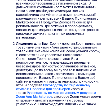
взаимно согласованных в письменном виде. В
дальнейшем компания Zoom может использовать
Ваши знаки для (i) идентификации Вас как
разработчика с опубликованными продуктами; (ii)
размещения и регистрации Вашего Приложения в
Marketplace и в Продуктах Zoom; а также (iii) для
рекламы вашего Приложения в пресс-релизах,
блогах, информационных бюллетенях, электронных
письмах и других аналогичных рекламных
материалах.
Лицензия для Вас
. Zoom и логотип Zoom являются
товарными знаками и/или зарегистрированными
товарными знаками компании Zoom («Знаки Zoom»).
В соответствии с условиями настоящего
Соглашения Zoom предоставляет Вам
неисключительное, не подлежащее передаче,
безвозмездное, полностью оплаченное, отзывное,
действующее по всему миру право и лицензию на
использование Знаков Zoom исключительно для
продвижения Вашего Приложения на Вашем веб-
сайте и в маркетинговых материалах при условии,
что Вы следуете
Руководству по фирменному
стилю и Пособию для партнеров
Zoom, а
также
Руководству по маркетинговым ресурсам
Zoom App Marketplace
, в которое Zoom может время
от времени вносить изменения по своему
усмотрению. Никакой другой лицензии на Знаки