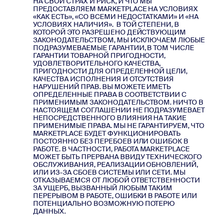
НА СВОЙ СТРАХ И РИСК, И ЧТО МЫ
ПРЕДОСТАВЛЯЕМ MARKETPLACE НА УСЛОВИЯХ
«КАК ЕСТЬ», «СО ВСЕМИ НЕДОСТАТКАМИ» И «НА
УСЛОВИЯХ НАЛИЧИЯ». В ТОЙ СТЕПЕНИ, В
КОТОРОЙ ЭТО РАЗРЕШЕНО ДЕЙСТВУЮЩИМ
ЗАКОНОДАТЕЛЬСТВОМ, МЫ ИСКЛЮЧАЕМ ЛЮБЫЕ
ПОДРАЗУМЕВАЕМЫЕ ГАРАНТИИ, В ТОМ ЧИСЛЕ
ГАРАНТИИ ТОВАРНОЙ ПРИГОДНОСТИ,
УДОВЛЕТВОРИТЕЛЬНОГО КАЧЕСТВА,
ПРИГОДНОСТИ ДЛЯ ОПРЕДЕЛЕННОЙ ЦЕЛИ,
КАЧЕСТВА ИСПОЛНЕНИЯ И ОТСУТСТВИЯ
НАРУШЕНИЙ ПРАВ. ВЫ МОЖЕТЕ ИМЕТЬ
ОПРЕДЕЛЕННЫЕ ПРАВА В СООТВЕТСТВИИ С
ПРИМЕНИМЫМ ЗАКОНОДАТЕЛЬСТВОМ. НИЧТО В
НАСТОЯЩЕМ СОГЛАШЕНИИ НЕ ПОДРАЗУМЕВАЕТ
НЕПОСРЕДСТВЕННОГО ВЛИЯНИЯ НА ТАКИЕ
ПРИМЕНИМЫЕ ПРАВА. МЫ НЕ ГАРАНТИРУЕМ, ЧТО
MARKETPLACE БУДЕТ ФУНКЦИОНИРОВАТЬ
ПОСТОЯННО БЕЗ ПЕРЕБОЕВ ИЛИ ОШИБОК В
РАБОТЕ. В ЧАСТНОСТИ, РАБОТА MARKETPLACE
МОЖЕТ БЫТЬ ПРЕРВАНА ВВИДУ ТЕХНИЧЕСКОГО
ОБСЛУЖИВАНИЯ, РЕАЛИЗАЦИИ ОБНОВЛЕНИЙ,
ИЛИ ИЗ-ЗА СБОЕВ СИСТЕМЫ ИЛИ СЕТИ. МЫ
ОТКАЗЫВАЕМСЯ ОТ ЛЮБОЙ ОТВЕТСТВЕННОСТИ
ЗА УЩЕРБ, ВЫЗВАННЫЙ ЛЮБЫМ ТАКИМ
ПЕРЕРЫВОМ В РАБОТЕ, ОШИБКИ В РАБОТЕ ИЛИ
ПОТЕНЦИАЛЬНО ВОЗМОЖНУЮ ПОТЕРЮ
ДАННЫХ.