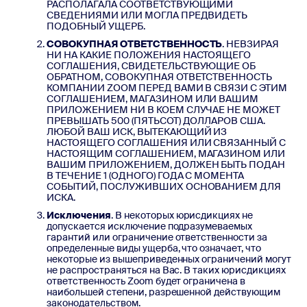
РАСПОЛАГАЛА СООТВЕТСТВУЮЩИМИ
СВЕДЕНИЯМИ ИЛИ МОГЛА ПРЕДВИДЕТЬ
ПОДОБНЫЙ УЩЕРБ.
СОВОКУПНАЯ ОТВЕТСТВЕННОСТЬ
. НЕВЗИРАЯ
НИ НА КАКИЕ ПОЛОЖЕНИЯ НАСТОЯЩЕГО
СОГЛАШЕНИЯ, СВИДЕТЕЛЬСТВУЮЩИЕ ОБ
ОБРАТНОМ, СОВОКУПНАЯ ОТВЕТСТВЕННОСТЬ
КОМПАНИИ ZOOM ПЕРЕД ВАМИ В СВЯЗИ С ЭТИМ
СОГЛАШЕНИЕМ, МАГАЗИНОМ ИЛИ ВАШИМ
ПРИЛОЖЕНИЕМ НИ В КОЕМ СЛУЧАЕ НЕ МОЖЕТ
ПРЕВЫШАТЬ 500 (ПЯТЬСОТ) ДОЛЛАРОВ США.
ЛЮБОЙ ВАШ ИСК, ВЫТЕКАЮЩИЙ ИЗ
НАСТОЯЩЕГО СОГЛАШЕНИЯ ИЛИ СВЯЗАННЫЙ С
НАСТОЯЩИМ СОГЛАШЕНИЕМ, МАГАЗИНОМ ИЛИ
ВАШИМ ПРИЛОЖЕНИЕМ, ДОЛЖЕН БЫТЬ ПОДАН
В ТЕЧЕНИЕ 1 (ОДНОГО) ГОДА С МОМЕНТА
СОБЫТИЙ, ПОСЛУЖИВШИХ ОСНОВАНИЕМ ДЛЯ
ИСКА.
Исключения
. В некоторых юрисдикциях не
допускается исключение подразумеваемых
гарантий или ограничение ответственности за
определенные виды ущерба, что означает, что
некоторые из вышеприведенных ограничений могут
не распространяться на Вас. В таких юрисдикциях
ответственность Zoom будет ограничена в
наибольшей степени, разрешенной действующим
законодательством.