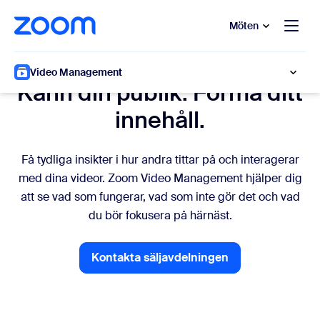
ill huvudinnehåll
 till hjälpchatt
Möten
Videoanalyser
Video Management
Känn din publik. Forma ditt
innehåll.
Få tydliga insikter i hur andra tittar på och interagerar
med dina videor. Zoom Video Management hjälper dig
att se vad som fungerar, vad som inte gör det och vad
du bör fokusera på härnäst.
Kontakta säljavdelningen
Kontakta säljavdelningen