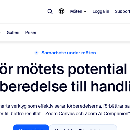
Möten
Logga in
Suppor
Galleri
Priser
Samarbete under möten
lärt
ör mötets potential
pulärt och omtalat – lösningarna som Zoom-kunder gillar just nu.
rberedelse till handl
Notes
Mee
omMate
Ro
marta verktyg som effektiviserar förberedelserna, förbättrar s
one
Can
der till bättre resultat – Zoom Canvas och Zoom AI Companion* 
tact Center
CX-