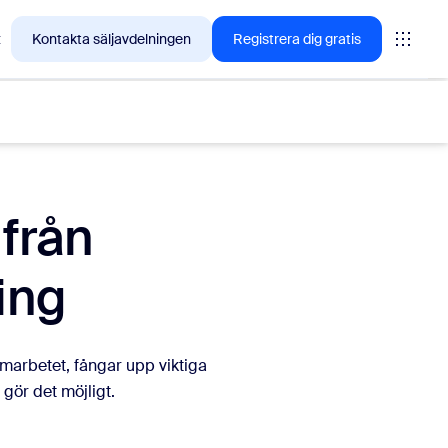
t
Kontakta säljavdelningen
Registrera dig gratis
 från
ing
tings
oms
amarbetet, fångar upp viktiga
vas
gör det möjligt.
insikter