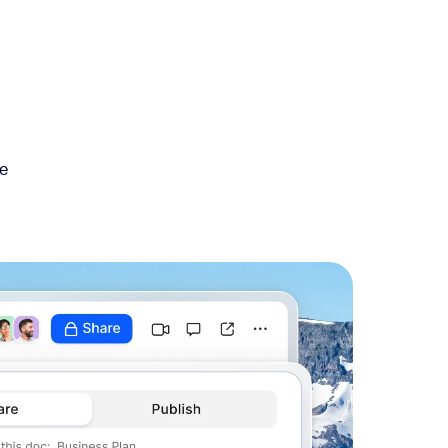
ngen
te