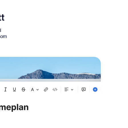
tt
I
 som