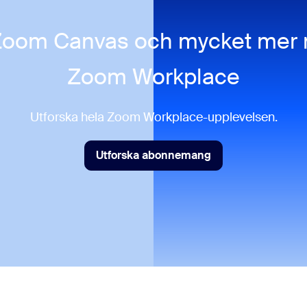
Zoom Canvas och mycket mer
Zoom Workplace
Utforska hela Zoom Workplace-upplevelsen.
Utforska abonnemang
Utforska abonnemang