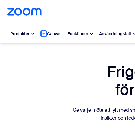
till huvudinnehåll
a till hjälpchatt
Produkter
Canvas
Funktioner
Användningsfall
Populärt
Popu
Frig
Nytt, po
Zoom Workplace
fö
My 
Zoom-företagstjänster
Zo
Zoom CX
Ge varje möte ett lyft med s
Ph
insikter och le
Zoom AI
Con