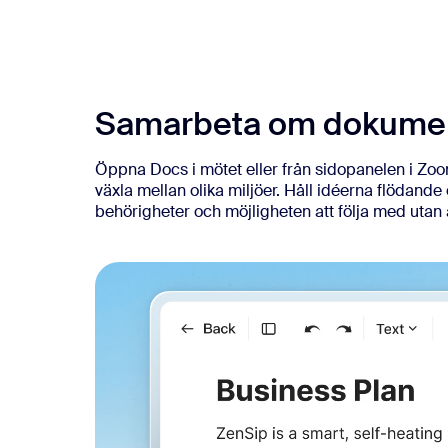
Utvecklare
Bon
Appar och integreringar
Samarbeta om dokumen
Installera på dator
Kontakta oss
Nedladdningscenter
+1 (0)888-799 9666
/
+1 (0)888-303 101
Öppna Docs i mötet eller från sidopanelen i Zoo
växla mellan olika miljöer. Håll idéerna flödand
behörigheter och möjligheten att följa med utan 