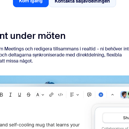
Kom igång
Kontakta säljavdelningen
Kontakta säljavdelni
Kom igång
sai
t under möten
2
m Meetings och redigera tillsammans i realtid – ni behöver in
e och deltagarna synkroniserade med direktdelning, flexibla
att missa något.