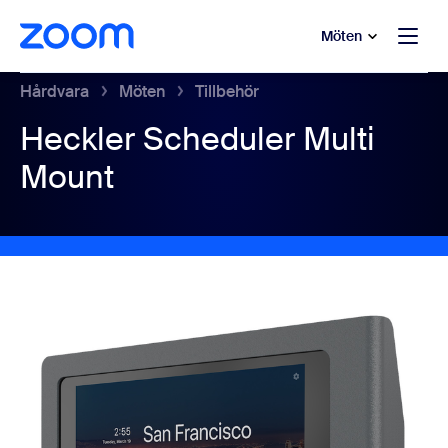
ill huvudinnehåll
 till hjälpchatt
Möten
Hårdvara
Möten
Tillbehör
Heckler Scheduler Multi
Mount