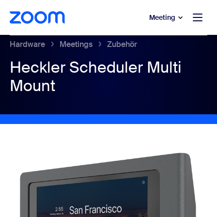
ptinhalt wechseln
fe-Chat wechseln
Meeting
Hardware
Meetings
Zubehör
Heckler Scheduler Multi
Mount