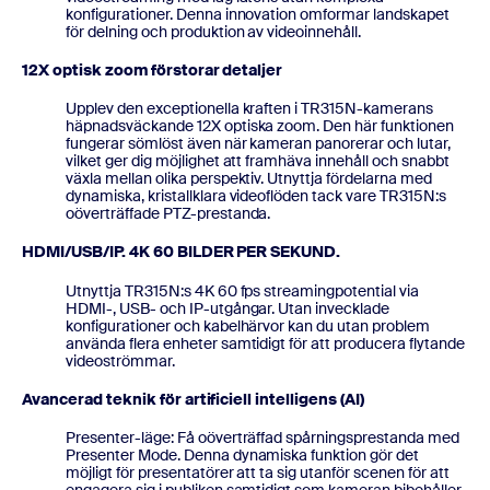
konfigurationer. Denna innovation omformar landskapet
för delning och produktion av videoinnehåll.
12X optisk zoom förstorar detaljer
Upplev den exceptionella kraften i TR315N-kamerans
häpnadsväckande 12X optiska zoom. Den här funktionen
fungerar sömlöst även när kameran panorerar och lutar,
vilket ger dig möjlighet att framhäva innehåll och snabbt
växla mellan olika perspektiv. Utnyttja fördelarna med
dynamiska, kristallklara videoflöden tack vare TR315N:s
oöverträffade PTZ-prestanda.
HDMI/USB/IP. 4K 60 BILDER PER SEKUND.
Utnyttja TR315N:s 4K 60 fps streamingpotential via
HDMI-, USB- och IP-utgångar. Utan invecklade
konfigurationer och kabelhärvor kan du utan problem
använda flera enheter samtidigt för att producera flytande
videoströmmar.
Avancerad teknik för artificiell intelligens (AI)
Presenter-läge: Få oöverträffad spårningsprestanda med
Presenter Mode. Denna dynamiska funktion gör det
möjligt för presentatörer att ta sig utanför scenen för att