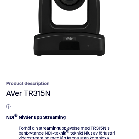
Product description
AVer TR315N
ⓘ
®
NDI
Nivåer upp Streaming
Förhöj din streamingupplevelse med TR315N:s
®
banbrytande NDI-teknik
teknik! Njut av förlustfri
videostreaming med låg latens utan komplexa