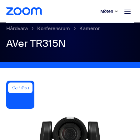
ill huvudinnehåll
 till hjälpchatt
Möten
Hårdvara
Konferensrum
Kameror
AVer TR315N
Certified