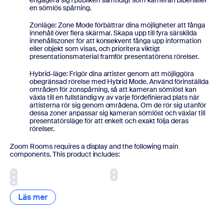
engagera sig i publiken samtidigt som kameran bibehåller
en sömlös spårning.
Zonläge: Zone Mode förbättrar dina möjligheter att fånga
innehåll över flera skärmar. Skapa upp till fyra särskilda
innehållszoner för att konsekvent fånga upp information
eller objekt som visas, och prioritera viktigt
presentationsmaterial framför presentatörens rörelser.
Hybrid-läge: Frigör dina artister genom att möjliggöra
obegränsad rörelse med Hybrid Mode. Använd förinställda
områden för zonspårning, så att kameran sömlöst kan
växla till en fullständig vy av varje fördefinierad plats när
artisterna rör sig genom områdena. Om de rör sig utanför
dessa zoner anpassar sig kameran sömlöst och växlar till
presentatörsläge för att enkelt och exakt följa deras
rörelser.
Zoom Rooms requires a display and the following main
components. This product includes:
Läs mer