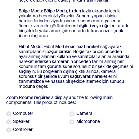
geçerek izleyicilerle etkileşim kurmasını sağlar.
Bölge Modu: Bölge Modu, birden fazla ekranda içerik
yakalama becerinizi yükseltir. Sunum yapan kişinin
hareketlerinden ziyade önemli sunum materyallerine
öncelik vererek, görüntülenen bilgileri veya öğeleri tutarlı
bir şekilde yakalamak için dört adede kadar özel İçerik
Alanı oluşturun.
Hibrit Modu: Hibrit Mod ile sınırsız hareket sağlayarak
sanatçılarınızı özgür bırakın. Bölge takibi için önceden
ayarlanmış alanları kullanın ve sanatçılar alanlar arasında
hareket ederken kameranın önceden tanımlanmış her
konumun tam görüntüsüne sorunsuz bir şekilde geçmesini
sağlayın. Bu bölgelerin dışına çıktıklarında, kamera
sorunsuz bir şekilde uyum sağlayarak hareketlerini
zahmetsizce ve hassas bir şekilde izlemek için sunucu
moduna geçer.
Zoom Rooms requires a display and the following main
components. This product includes:
Computer
Camera
Speaker
Microphone
Controller