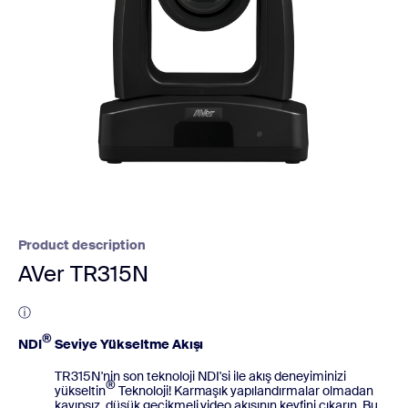
Product description
AVer TR315N
ⓘ
®
NDI
Seviye Yükseltme Akışı
TR315N'nin son teknoloji NDI'si ile akış deneyiminizi
®
yükseltin
Teknoloji! Karmaşık yapılandırmalar olmadan
kayıpsız, düşük gecikmeli video akışının keyfini çıkarın. Bu