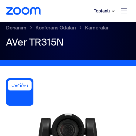
t yardımına atla
a içeriğe atla
Toplantı
Donanım
Konferans Odaları
Kameralar
AVer TR315N
Certified