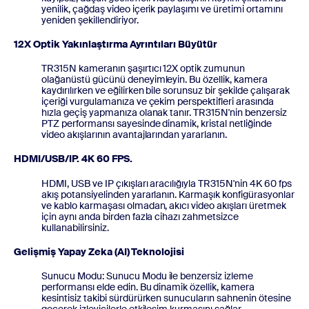
yenilik, çağdaş video içerik paylaşımı ve üretimi ortamını
yeniden şekillendiriyor.
12X Optik Yakınlaştırma Ayrıntıları Büyütür
TR315N kameranın şaşırtıcı 12X optik zumunun
olağanüstü gücünü deneyimleyin. Bu özellik, kamera
kaydırılırken ve eğilirken bile sorunsuz bir şekilde çalışarak
içeriği vurgulamanıza ve çekim perspektifleri arasında
hızla geçiş yapmanıza olanak tanır. TR315N'nin benzersiz
PTZ performansı sayesinde dinamik, kristal netliğinde
video akışlarının avantajlarından yararlanın.
HDMI/USB/IP. 4K 60 FPS.
HDMI, USB ve IP çıkışları aracılığıyla TR315N'nin 4K 60 fps
akış potansiyelinden yararlanın. Karmaşık konfigürasyonlar
ve kablo karmaşası olmadan, akıcı video akışları üretmek
için aynı anda birden fazla cihazı zahmetsizce
kullanabilirsiniz.
Gelişmiş Yapay Zeka (AI) Teknolojisi
Sunucu Modu: Sunucu Modu ile benzersiz izleme
performansı elde edin. Bu dinamik özellik, kamera
kesintisiz takibi sürdürürken sunucuların sahnenin ötesine