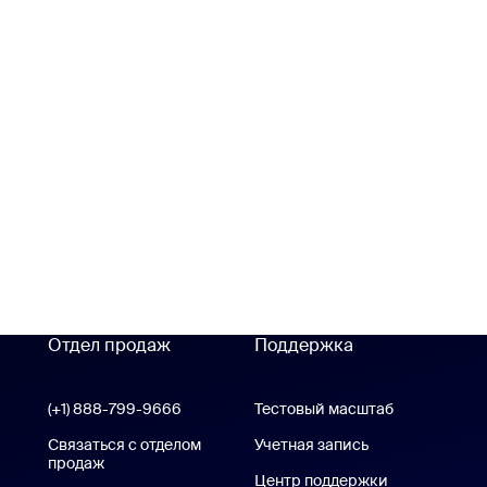
Отдел продаж
Поддержка
Поддержка
(+1) 888-799-9666
Вызов одним щелчком
Тестовый масштаб
Проверить 
е Zoom Workplace
Связаться с отделом
Учетная запись
продаж
Центр поддержки
Центр подде
Zoom Rooms