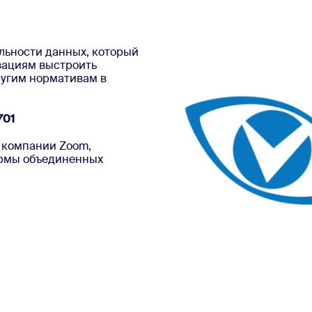
sai
льности данных, который
зациям выстроить
ругим нормативам в
12
701
. компании Zoom,
ормы объединенных