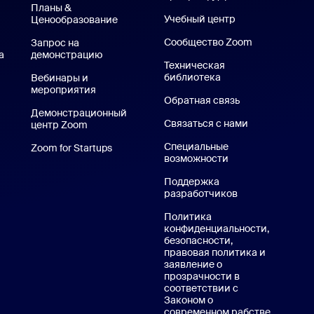
Планы &
Учебный центр
Центр обучения
Ценообразование
Тарифные планы и цены
Сообщество Zoom
Запрос на
а
демонстрацию
Запросить демонстрацию
Техническая
библиотека
Техническая библи
Вебинары и
мероприятия
Обратная связь
жение для iPhone или iPad
Демонстрационный
Связаться с нами
Связаться с 
центр Zoom
Демонстрационный центр Zoom
Приложение Android
Специальные
Zoom for Startups
Zoom for Startups
возможности
оны Zoom
Поддержка
разработчиков
Поддержка раз
Политика
конфиденциальности,
безопасности,
правовая политика и
заявление о
прозрачности в
соответствии с
Законом о
современном рабстве
Политика