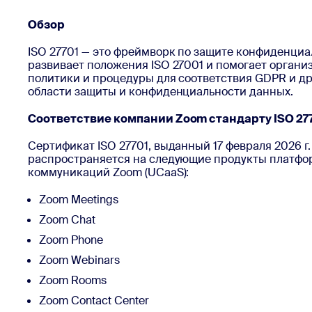
Разработчикам
Bon
Обзор
Приложения и интеграции
ISO 27701 — это фреймворк по защите конфиденциа
развивает положения ISO 27001 и помогает органи
политики и процедуры для соответствия GDPR и д
области защиты и конфиденциальности данных.
Установить на компьютер
Свяжитесь с нами
Центр загрузок
(+1) 888-799-9666
/
(+1) 888-303-10
Соответствие компании Zoom стандарту ISO 27
Сертификат ISO 27701, выданный 17 февраля 2026 г
распространяется на следующие продукты платф
коммуникаций Zoom (UCaaS):
Zoom Meetings
Zoom Chat
Zoom Phone
Zoom Webinars
Zoom Rooms
Zoom Contact Center