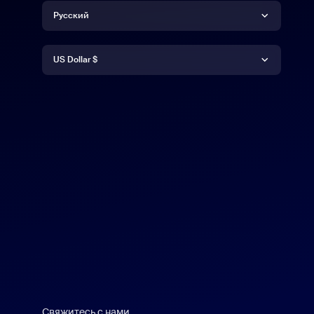
Язык
Русский
Валюта
Deutsch
US Dollar $
English
US Dollar $
Español
Français
Indonesia
Italiano
日本語
Свяжитесь с нами