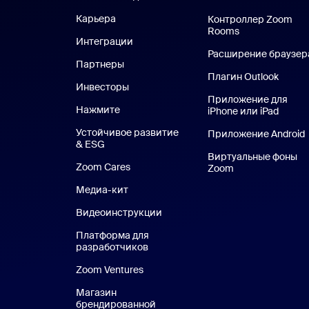
Карьера
Вакансии
Контроллер Zoom
Rooms
Интеграции
Расширение браузер
Партнеры
Плагин Outlook
Инвесторы
Приложение для
Нажмите
Нажмите
iPhone или iPad
Прило
Устойчивое развитие
Приложение Android
& ESG
Устойчивое развитие и ESG
Виртуальные фоны
Zoom Cares
Zoom Cares
Zoom
Виртуальные ф
Медиа-кит
Медиа-кит
Видеоинструкции
Платформа для
разработчиков
Zoom Ventures
Магазин
брендированной