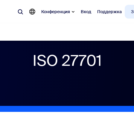
Конференция
Вход
Поддержка
З
ISO 27701
улярные
 Zoom, наиболее востребованные у клиентов.
Notes
Mee
omMate
Ro
one
Can
tact Center
Ана