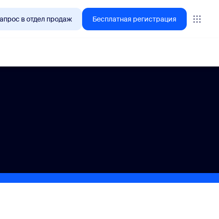
апрос в отдел продаж
Бесплатная регистрация
tings
oms
vas
литика работы с клиентами