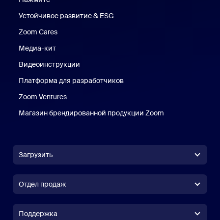
Устойчивое развитие & ESG
Устойчивое развитие и ESG
Zoom Cares
Zoom Cares
Медиа-кит
Медиа-кит
Видеоинструкции
Платформа для разработчиков
Zoom Ventures
Магазин брендированной продукции Zoom
Магазин бренди
Загрузить
Приложение Zoom Workplace
Приложение Zoom Workplace
Отдел продаж
Приложение Zoom Rooms
Приложение Zoom Rooms
(+1) 888-799-9666
Вызов одним щелчком
Контроллер Zoom Rooms
Поддержка
Поддержка