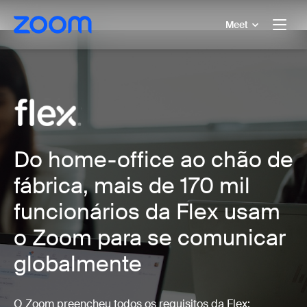
 conteúdo principal
a o chat de ajuda
Meet
Do home-office ao chão de
fábrica, mais de 170 mil
funcionários da Flex usam
o Zoom para se comunicar
globalmente
O Zoom preencheu todos os requisitos da Flex: