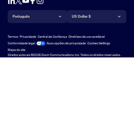
Conta
Solicite uma demonstração
Solicitar uma demonstração
Aplicativo para iPhone/iPad
Aplicativo para iPhone/iPad
Idioma
Moeda
Central de Suporte
Central de Suporte
Webinars e eventos
Aplicativo para Android
Português
Aplicativo para Android
US Dollar $
Centro de Aprendizagem
Central de aprendizagem
Central de experiência do Zoom
Central de experiência do Zoom
Zoom em fundos virtuais
Planos de fundo virtuais da Zoom
Deutsch
US Dollar $
Comunidade Zoom
Zoom for Startups
Zoom for Startups
Termos
Privacidade
Central de Confiança
Diretrizes de uso aceitável
English
Biblioteca de conteúdo técnico
Biblioteca de conteúdo técnico
Conformidade legal
Jurídico e Conformidade
Suas opções de privacidade
Cookies Settings
Mapa do site
Mapa do site
Español
Feedback
Direitos autorais ©2026 Zoom Communications, Inc. Todos os direitos reservados.
Falar conosco
Falar conosco
Français
Acessibilidade
日本語
Suporte ao desenvolvedor
Suporte ao desenvolvedor
한국어
Declaração de Transparência da Lei de Privacidade,
Português
Segurança, Políticas Legais e Escravidão Moderna
Declaração de
Русский
中文（简体，中国）
中文（繁體，台灣）