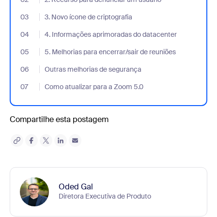
03
- Jumplink to 3. Novo ícone de criptografia
3. Novo ícone de criptografia
04
- Jumplink to 4. Informações aprimoradas do datacenter
4. Informações aprimoradas do datacenter
05
- Jumplink to 5. Melhorias para encerrar/sair de reuniões
5. Melhorias para encerrar/sair de reuniões
06
- Jumplink to Outras melhorias de segurança
Outras melhorias de segurança
07
- Jumplink to Como atualizar para a Zoom 5.0
Como atualizar para a Zoom 5.0
Compartilhe esta postagem
Oded Gal
Diretora Executiva de Produto