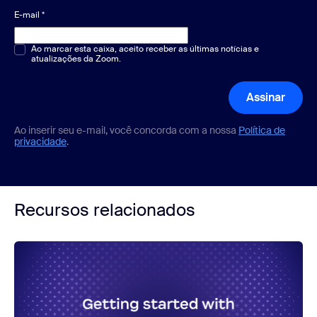
E-mail
*
Múltipla escolha ou resposta única
Ao marcar esta caixa, aceito receber as últimas notícias e
*
atualizações da Zoom.
Assinar
Ao inserir seu e-mail, você concorda com a nossa
Política de
privacidade
.
Recursos relacionados