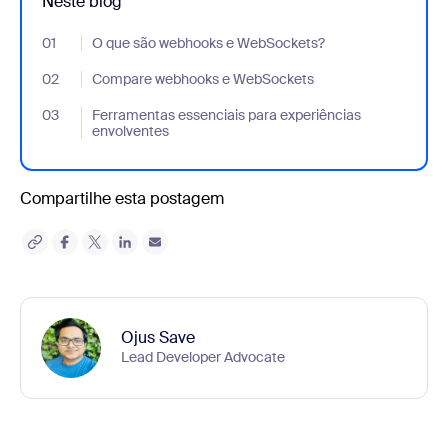
Neste blog
01
- Jumplink to O que são webhooks e WebSockets?
O que são webhooks e WebSockets?
02
- Jumplink to Compare webhooks e WebSockets
Compare webhooks e WebSockets
03
- Jumplink to Ferramentas essenciais para experiências envolv
Ferramentas essenciais para experiências
envolventes
Compartilhe esta postagem
Ojus Save
Lead Developer Advocate