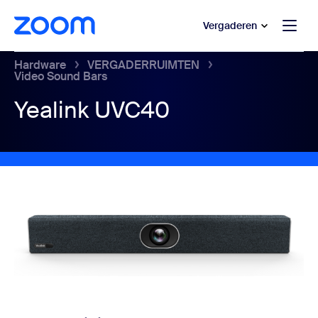
 naar hoofdinhoud gaan
 naar hulp via chat
Vergaderen
Hardware
VERGADERRUIMTEN
Video Sound Bars
Yealink UVC40