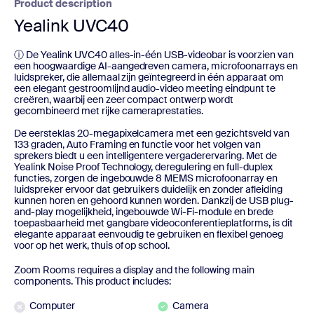
Product description
Yealink UVC40
ⓘ De Yealink UVC40 alles-in-één USB-videobar is voorzien van
een hoogwaardige AI-aangedreven camera, microfoonarrays en
luidspreker, die allemaal zijn geïntegreerd in één apparaat om
een elegant gestroomlijnd audio-video meeting eindpunt te
creëren, waarbij een zeer compact ontwerp wordt
gecombineerd met rijke cameraprestaties.
De eersteklas 20-megapixelcamera met een gezichtsveld van
133 graden, Auto Framing en functie voor het volgen van
sprekers biedt u een intelligentere vergaderervaring. Met de
Yealink Noise Proof Technology, deregulering en full-duplex
functies, zorgen de ingebouwde 8 MEMS microfoonarray en
luidspreker ervoor dat gebruikers duidelijk en zonder afleiding
kunnen horen en gehoord kunnen worden. Dankzij de USB plug-
and-play mogelijkheid, ingebouwde Wi-Fi-module en brede
toepasbaarheid met gangbare videoconferentieplatforms, is dit
elegante apparaat eenvoudig te gebruiken en flexibel genoeg
voor op het werk, thuis of op school.
Zoom Rooms requires a display and the following main
components. This product includes:
Computer
Camera