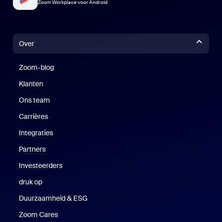
Zoom Workplace voor Android
Over
Zoom-blog
Zoom-blog
Klanten
Klanten
Ons team
Carrières
Vacatures
Integraties
Partners
Investeerders
druk op
Druk op
Duurzaamheid & ESG
Duurzaamheid en ESG
Zoom Cares
Zoom Cares