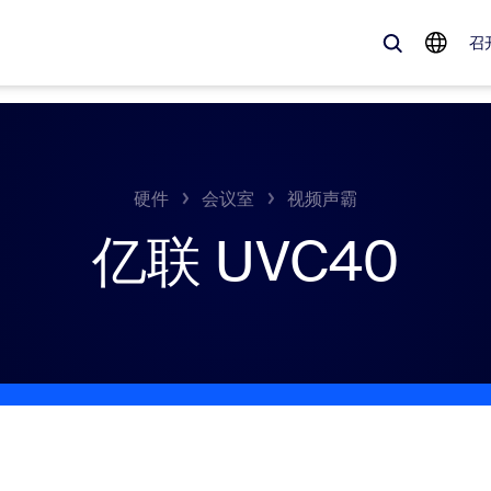
召
、流行趋势以及备受关注的解决方案——Zoom 客户目前最关注的解决方
硬件
会议室
视频声霸
亿联 UVC40
Notes
Mee
omMate
Ro
one
Can
tact Center
客
sai