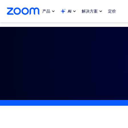
转至主要内容
转至帮助聊天
产品
AI
解决方案
定价
热门
热门
当下热门
Zoom Workplace
My 
Zoom 企业服务套件
Zo
Zoom 客户体验
Ph
Zoom AI
Con
开发人员
Bon
应用与集成