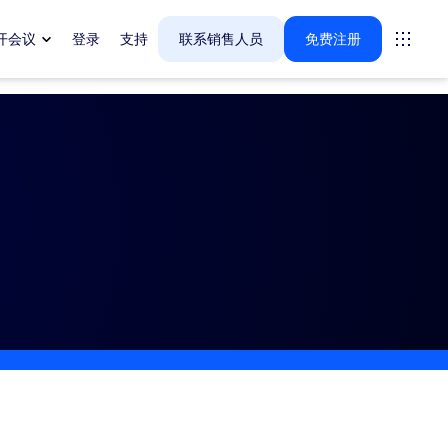
开会议
登录
支持
联系销售人员
免费注册
案。
tings
oms
vas
户体验洞察