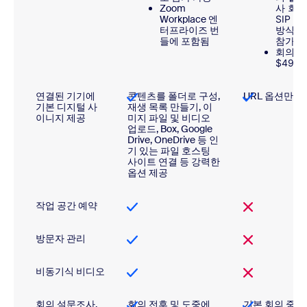
Zoom
사 회
Workplace 엔
SIP 
터프라이즈 번
방식으
들에 포함됨
참가
회의실
$49/월
연결된 기기에
콘텐츠를 폴더로 구성,
URL 옵션만 
기본 디지털 사
재생 목록 만들기, 이
이니지 제공
미지 파일 및 비디오
업로드, Box, Google
Drive, OneDrive 등 인
기 있는 파일 호스팅
사이트 연결 등 강력한
옵션 제공
작업 공간 예약
방문자 관리
비동기식 비디오
회의 설문조사,
회의 전후 및 도중에
기본 회의 중 