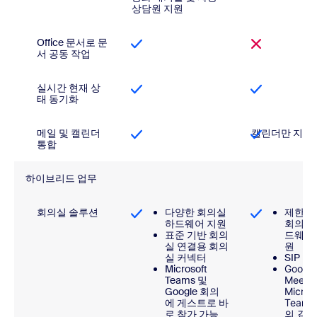
상담원 지원
Office 문서로 문
서 공동 작업
실시간 현재 상
태 동기화
메일 및 캘린더
캘린더만 지원
통합
하이브리드 업무
회의실 솔루션
다양한 회의실
제한적
하드웨어 지원
회의실
표준 기반 회의
드웨어
실 연결용 회의
원
실 커넥터
SIP 
Microsoft
Google
Teams 및
Meet 
Google 회의
Micros
에 게스트로 바
Teams
로 참가 가능
의 같은