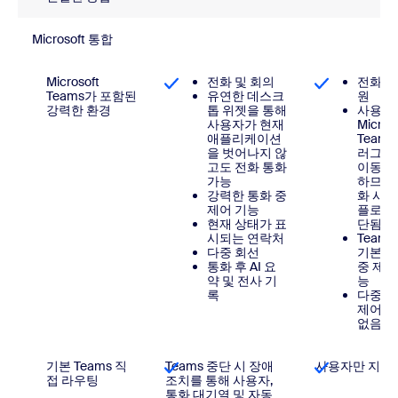
Microsoft 통합
Microsoft
전화 및 회의
전화만
Teams가 포함된
유연한 데스크
원
강력한 환경
톱 위젯을 통해
사용자
사용자가 현재
Micros
애플리케이션
Teams
을 벗어나지 않
러그인
고도 전화 통화
이동해
가능
하므로
강력한 통화 중
화 시 
제어 기능
플로가
현재 상태가 표
단됨
시되는 연락처
Team
다중 회선
기본 
통화 후 AI 요
중 제어
약 및 전사 기
능
록
다중 
제어 
없음
기본 Teams 직
Teams 중단 시 장애
사용자만 지원
접 라우팅
조치를 통해 사용자,
통화 대기열 및 자동