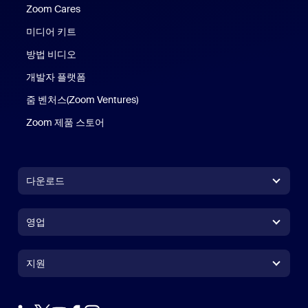
Zoom Cares
Zoom Cares
미디어 키트
방법 비디오
개발자 플랫폼
줌 벤처스(Zoom Ventures)
Zoom 제품 스토어
Zoom 제품 스토어
다운로드
Zoom Workplace 앱
Zoom Workplace 앱
영업
Zoom Rooms 앱
Zoom Rooms 앱
+1 888-799-9666
클릭하여 통화
Zoom Rooms Controller
지원
지원
영업팀에 문의
브라우저 확장프로그램
테스트 줌
플랜 & 가격
Outlook 플러그인