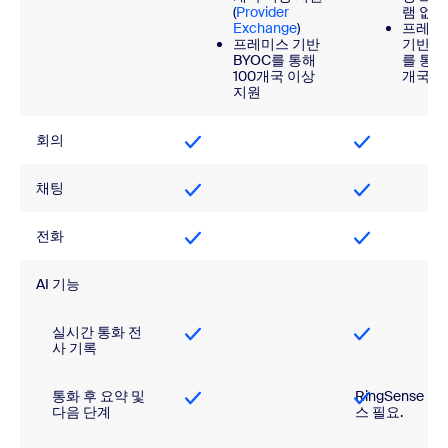
(
Provider
램 없음
Exchange
)
프레미
프레미스 기반
기반 B
BYOC를 통해
를 통해
100개국 이상
개국 
지원
회의
채팅
전화
AI 기능
실시간 통화 전
사 기록
통화 후 요약 및
RingSense 
다음 단계
스 필요.