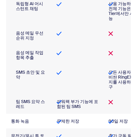
독립형 AI 어시
사용 가능하지만
스턴트 채팅
전체 기능은 Ult
Tier에서만 사
능
음성 메일 우선
순위 지정
음성 메일 작업
항목 추출
SMS 초안 및 요
모든 사용자가
약
비싼 RingEX 
지를 사용하도
구
팀 SMS 요약 스
파워팩 부가 기능에 포
레드
함된 팀 SMS
통화 녹음
무제한 저장
90일 저장
무전기/푸시 투 토
추가 구독 필요