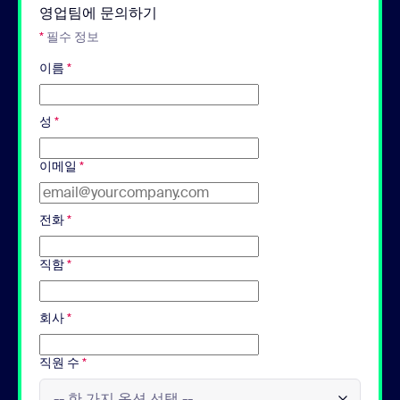
영업팀에 문의하기
*
필수 정보
이름
*
성
*
이메일
*
전화
*
직함
*
회사
*
직원 수
*