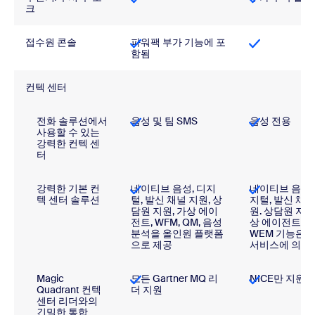
크
접수원 콘솔
파워팩 부가 기능에 포
함됨
컨텍 센터
전화 솔루션에서
음성 및 팀 SMS
음성 전용
사용할 수 있는
강력한 컨텍 센
터
강력한 기본 컨
네이티브 음성, 디지
네이티브 음성,
텍 센터 솔루션
털, 발신 채널 지원, 상
지털, 발신 채널
담원 지원, 가상 에이
원. 상담원 지원
전트, WFM, QM, 음성
상 에이전트, 
분석을 올인원 플랫폼
WEM 기능은 
으로 제공
서비스에 의존
Magic
모든 Gartner MQ 리
NICE만 지원
Quadrant 컨텍
더 지원
센터 리더와의
긴밀한 통합