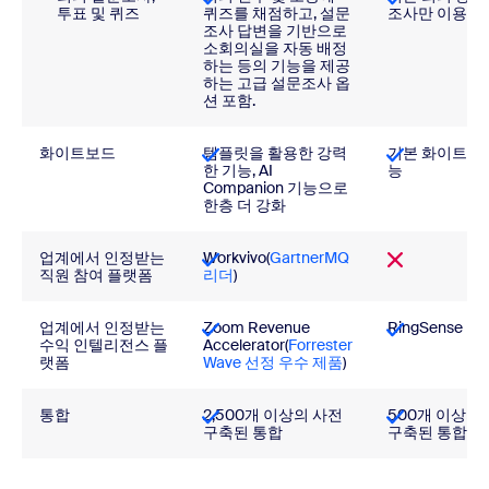
투표 및 퀴즈
퀴즈를 채점하고, 설문
조사만 이용 가
조사 답변을 기반으로
소회의실을 자동 배정
하는 등의 기능을 제공
하는 고급 설문조사 옵
션 포함.
화이트보드
템플릿을 활용한 강력
기본 화이트보
한 기능, AI
능
Companion 기능으로
한층 더 강화
업계에서 인정받는
Workvivo(
GartnerMQ
직원 참여 플랫폼
리더
)
업계에서 인정받는
Zoom Revenue
RingSense
수익 인텔리전스 플
Accelerator(
Forrester
랫폼
Wave 선정 우수 제품
)
통합
2,500개 이상의 사전
500개 이상의
구축된 통합
구축된 통합