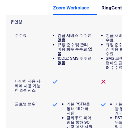
Zoom Workplace
RingCentral
유연성
수수료
긴급 서비스 수수료
긴급 서비스
없음
수료
규정 준수 및 관리
규정 준수 및
비용 회수 수수료
없
리 비용 회수
음
수료
10DLC SMS 수수료
SMS 브랜드
없음
캠페인 관련
러 수수료
다양한 사용 사
례에 사용 가능
한 라이선스
글로벌 범위
기본 PSTN을
기본 P
통해 49개국
을 통해
지원
개국 
클라우드 피어
PSTN
링을 통해 90
우드 
개국 이상 지원
링 프