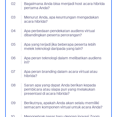
02
- Jumplink to Bagaimana Anda bisa menjadi host acara hibrida
Bagaimana Anda bisa menjadi host acara hibrida
pertama Anda?
03
- Jumplink to Menurut Anda, apa keuntungan mengadakan acar
Menurut Anda, apa keuntungan mengadakan
acara hibrida?
04
- Jumplink to Apa perbedaan pendekatan audiens virtual diban
Apa perbedaan pendekatan audiens virtual
dibandingkan peserta perorangan?
05
- Jumplink to Apa yang terjadi jika beberapa peserta lebih melek
Apa yang terjadi jika beberapa peserta lebih
melek teknologi daripada yang lain?
06
- Jumplink to Apa peran teknologi dalam melibatkan audiens ini?
Apa peran teknologi dalam melibatkan audiens
ini?
07
- Jumplink to Apa peran branding dalam acara virtual atau hibri
Apa peran branding dalam acara virtual atau
hibrida?
08
- Jumplink to Saran apa yang dapat Anda berikan kepada pembic
Saran apa yang dapat Anda berikan kepada
pembicara atau siapa pun yang melakukan
presentasi di acara hibrida?
09
- Jumplink to Berikutnya, apakah Anda akan selalu memiliki s
Berikutnya, apakah Anda akan selalu memiliki
semacam komponen virtual untuk acara Anda?
10
- Jumplink to Menggebrak pasar baru dengan inovasi Zoom
Menggebrak pasar baru dengan inovasi Zoom