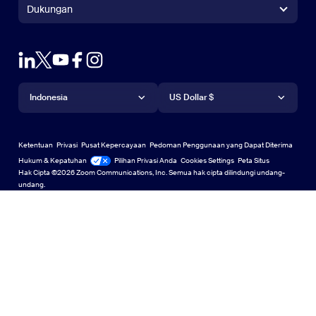
+1.888.799.9666
Klik untuk menelepon
Pengontrol Zoom Rooms
Dukungan
Dukungan
Hubungi Penjualan
Ekstensi Browser
Uji Zoom
Tes Zoom
Paket & Harga
Paket & Harga
Plug-in Outlook
Akun
Minta Demo
Minta Demo
Aplikasi iPhone/iPad
Aplikasi iPhone/iPad
Bahasa
Mata uang
Pusat Dukungan
Pusat Dukungan
Webinar dan Acara
Aplikasi Android
Indonesia
Aplikasi Android
US Dollar $
Pusat Pembelajaran
Pusat Pembelajaran
Pusat Pengalaman Zoom
Pusat Pengalaman Zoom
Perbesar Latar Belakang Virtual
Latar Belakang Virtual Zoom
Deutsch
US Dollar $
Komunitas Zoom
Zoom for Startups
Zoom for Startups
Ketentuan
Privasi
Pusat Kepercayaan
Pedoman Penggunaan yang Dapat Diterima
English
Koleksi Konten Teknis
Koleksi Konten Teknis
Hukum & Kepatuhan
Hukum & Kepatuhan
Pilihan Privasi Anda
Cookies Settings
Peta Situs
Peta Situs
Hak Cipta ©2026 Zoom Communications, Inc. Semua hak cipta dilindungi undang-
Español
Umpan Balik
undang.
Hubungi Kami
Hubungi Kami
Français
Aksesibilitas
Indonesia
Dukungan Pengembang
Dukungan Pengembang
Italiano
Pernyataan Transparansi Privasi, Keamanan, Kebijakan
日本語
Hukum, dan Undang-Undang Perbudakan Modern
Pernyataan Tr
한국어