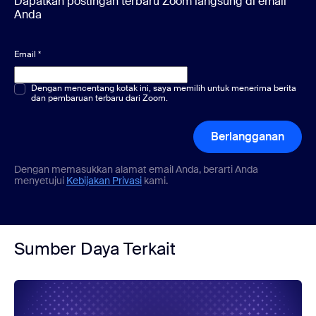
Dapatkan postingan terbaru Zoom langsung di email
Anda
Email
*
Pilihan ganda atau tunggal
Dengan mencentang kotak ini, saya memilih untuk menerima berita
*
dan pembaruan terbaru dari Zoom.
Berlangganan
Dengan memasukkan alamat email Anda, berarti Anda
menyetujui
Kebijakan Privasi
kami.
Sumber Daya Terkait