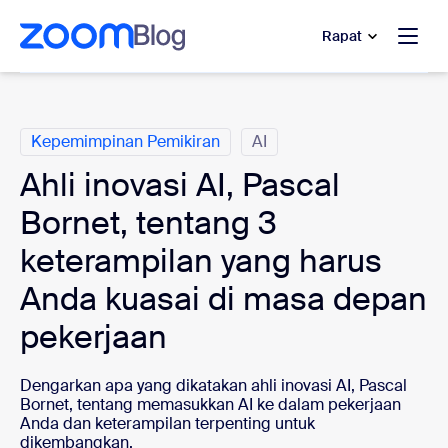
e percakapan bantuan
 ke konten utama
Rapat
Kategori
Kepemimpinan Pemikiran
AI
Ahli inovasi AI, Pascal
Bornet, tentang 3
keterampilan yang harus
Anda kuasai di masa depan
pekerjaan
Dengarkan apa yang dikatakan ahli inovasi AI, Pascal
Bornet, tentang memasukkan AI ke dalam pekerjaan
Anda dan keterampilan terpenting untuk
dikembangkan.