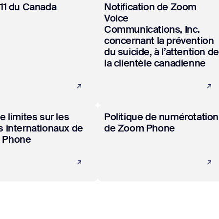
ir plus
En savoir plus
911 du Canada
Notification de Zoom
Voice
Communications, Inc.
concernant la prévention
du suicide, à l’attention de
la clientèle canadienne
ir plus
En savoir plus
e limites sur les
Politique de numérotation
s internationaux de
de Zoom Phone
 Phone