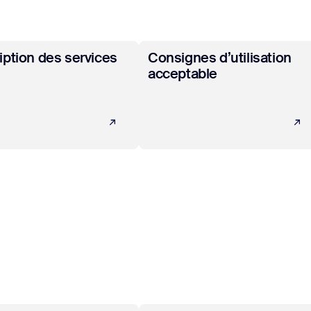
sai
ir plus
En savoir plus
iption des services
Consignes d’utilisation
acceptable
2