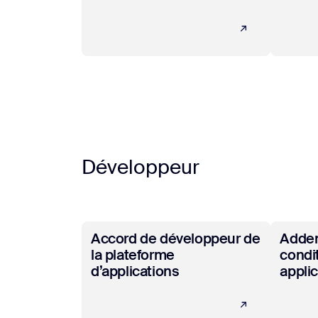
Développeur
En savoir plus
En savo
Accord de développeur de
Adden
la plateforme
condi
d’applications
appli