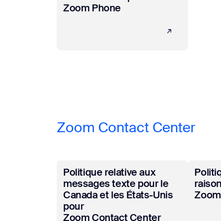
Zoom Phone
Zoom Contact Center
En savoir plus
En savo
Politique relative aux
Politi
messages texte pour le
raiso
Canada et les États-Unis
Zoom 
pour
Zoom Contact Center