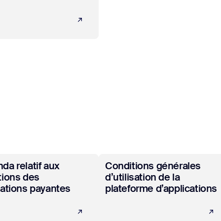
ir plus
En savoir plus
da relatif aux
Conditions générales
tions des
d’utilisation de la
cations payantes
plateforme d’applications