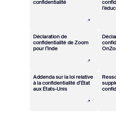
confidentialité
confid
l’édu
En savoir plus
En savo
Déclaration de
Décla
confidentialité de Zoom
confid
pour l’Inde
OnZo
En savoir plus
En savo
Addenda sur la loi relative
Ress
à la confidentialité d’État
suppl
aux États-Unis
confid