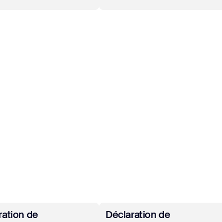
ir plus
En savoir plus
ration de
Déclaration de