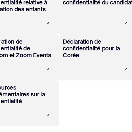
entialité relative à
confidentialité du candida
cation des enfants
ir plus
En savoir plus
ration de
Déclaration de
entialité de
confidentialité pour la
om et Zoom Events
Corée
ir plus
ources
émentaires sur la
entialité