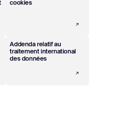
t
cookies
En savoir plus
Addenda relatif au
traitement international
des données