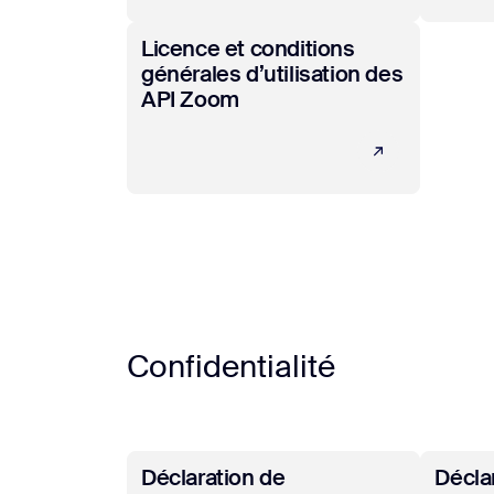
En savoir plus
Licence et conditions
générales d’utilisation des
API Zoom
Confidentialité
En savoir plus
En savo
Déclaration de
Décla