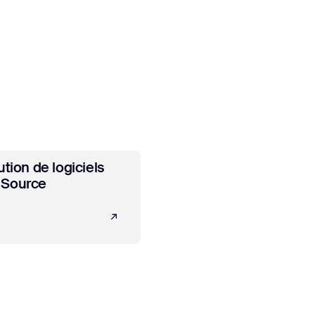
ir plus
ution de logiciels
 Source