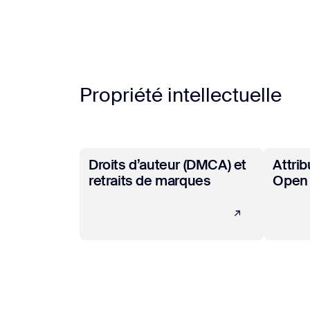
Propriété intellectuelle
En savoir plus
En savo
Droits d’auteur (DMCA) et
Attrib
retraits de marques
Open