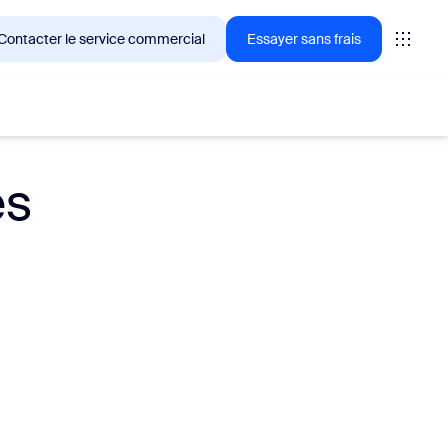
Contacter le service commercial
Essayer sans frais
es
ientèle de Zoom en ce moment.
tings
oms
vas
formance CX