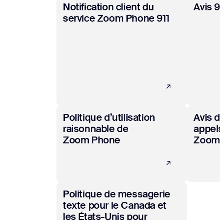
En savoir plus
En savo
Notification client du
Avis 
service Zoom Phone 911
En savoir plus
En savo
Politique d’utilisation
Avis d
raisonnable de
appel
Zoom Phone
Zoom
En savoir plus
Politique de messagerie
texte pour le Canada et
les États-Unis pour