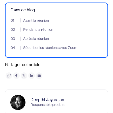
Dans ce blog
01
- Jumplink to Avant la réunion
Avant la réunion
02
- Jumplink to Pendant la réunion
Pendant la réunion
03
- Jumplink to Après la réunion
Après la réunion
04
- Jumplink to Sécuriser les réunions avec Zoom
Sécuriser les réunions avec Zoom
Partager cet article
Deepthi Jayarajan
Responsable produits