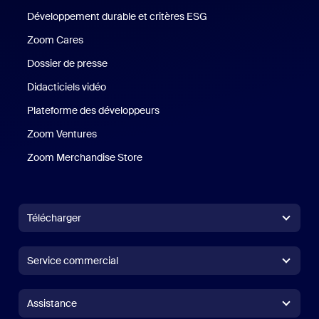
Développement durable et critères ESG
Développement durable 
Zoom Cares
Zoom Cares
Dossier de presse
Kit support
Didacticiels vidéo
Plateforme des développeurs
Zoom Ventures
Zoom Ventures
Zoom Merchandise Store
Zoom Merchandise Store
Télécharger
Application Zoom Workplace
Application Zoom Workplace
Service commercial
Application Zoom Rooms
Application Zoom Rooms
+1.888.799.9666
Cliquer pour appeler
Contrôleur Zoom Rooms
Assistance
Assistance
Contacter le service commercial