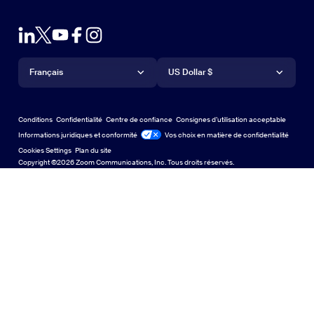
Module d’extension pour navigateur
Tester Zoom
Tester Zoom
Forfaits et tarification
Forfaits et tarification
Module d’extension pour Outlook
Compte
Demander une démo
Demander une démo
Application iPhone/iPad
Application iPhone/iPad
Langue
Devise
Centre d’assistance
Centre d’assistance
Webinaires et événements
Application Android
Français
Application Android
US Dollar $
Centre d’apprentissage
Centre d’expérience Zoom
Centre d’expérience Zoom
Arrière-plans virtuels Zoom
Arrière-plans virtuels de Zoom
Deutsch
US Dollar $
Communauté Zoom
Conditions
Confidentialité
Centre de confiance
Consignes d’utilisation acceptable
English
Bibliothèque de contenu technique
Bibliothèque de contenu tech
Informations juridiques et conformité
Conformité juridique
Vos choix en matière de confidentialité
Cookies Settings
Plan du site
Plan du site
Español
Commentaires
Copyright ©2026 Zoom Communications, Inc. Tous droits réservés.
Nous contacter
Nous contacter
Français
Accessibilité
日本語
Assistance aux développeurs
Assistance pour les développeurs
한국어
Confidentialité, sécurité, politiques juridiques et
Português
déclaration de transparence relative à la loi sur l’esclavage
moderne
Confidentialité, sécurité, politiques juridiques et déclar
Русский
中文（简体，中国）