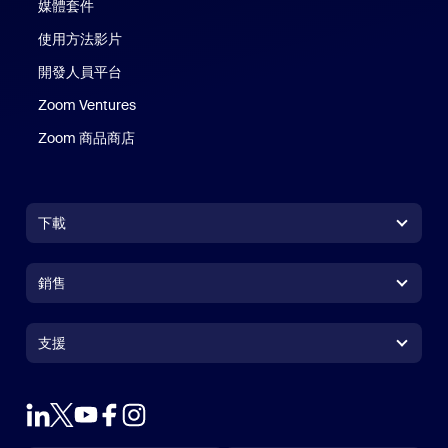
媒體套件
使用方法影片
開發人員平台
Zoom Ventures
Zoom 商品商店
Zoom 商品商店
下載
Zoom Workplace 應用程式
Zoom Workplace 應用程式
銷售
Zoom Rooms 應用程式
Zoom Rooms 應用程式
+1.888.799.9666
按一下以撥打電話
Zoom Rooms Controller
支援
支援
聯絡銷售人員
瀏覽器延伸功能
測試 Zoom
方案與定價
Outlook 外掛程式
帳戶
申請示範
iPhone/iPad 應用程式
iPhone/iPad 應用程式