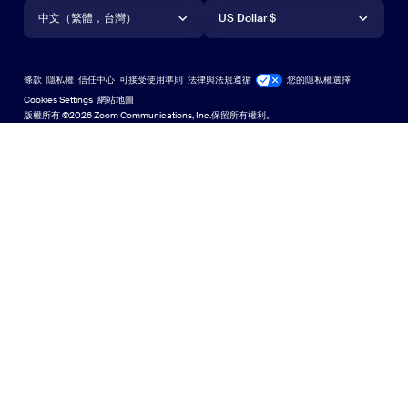
語言
貨幣
支援中心
支援中心
網路研討會和活動
Android 應用程式
中文（繁體，台灣）
Android 應用程式
US Dollar $
學習中心
Zoom 體驗中心
Zoom 體驗中心
Zoom 虛擬背景
Deutsch
US Dollar $
Zoom 社群
Zoom for Startups
Zoom for Startups
條款
隱私權
信任中心
可接受使用準則
法律與法規遵循
您的隱私權選擇
English
技術內容資料庫
技術內容資料庫
Cookies Settings
網站地圖
網站地圖
版權所有 ©2026 Zoom Communications, Inc.保留所有權利。
Español
意見反應
聯絡我們
聯絡我們
Français
無障礙存取
日本語
開發人員支援
한국어
隱私權、安全性、法律政策和現代奴役法案透明性聲明
Português
中文（简体，中国）
中文（繁體，台灣）