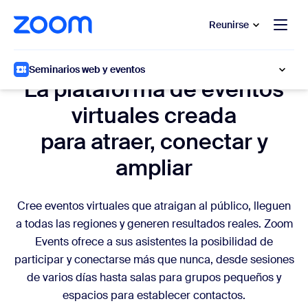
 al contenido principal
 ir al chat de ayuda
Reunirse
Zoom para eventos virtuales
Seminarios web y eventos
La plataforma de eventos
virtuales creada
para atraer, conectar y
ampliar
Cree eventos virtuales que atraigan al público, lleguen
a todas las regiones y generen resultados reales. Zoom
Events ofrece a sus asistentes la posibilidad de
participar y conectarse más que nunca, desde sesiones
de varios días hasta salas para grupos pequeños y
espacios para establecer contactos.