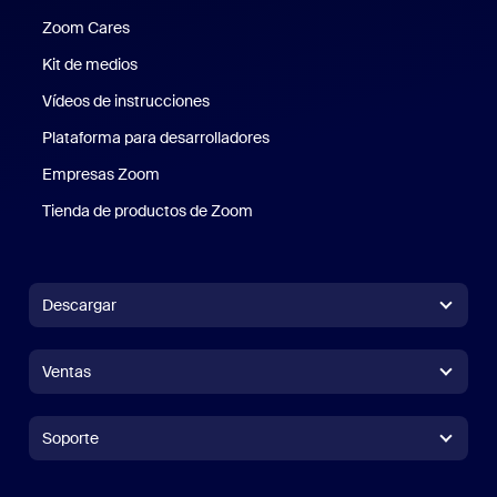
Zoom Cares
Zoom Cares
Kit de medios
Kit de medios
Vídeos de instrucciones
Plataforma para desarrolladores
Empresas Zoom
Zoom Ventures
Tienda de productos de Zoom
Tienda de productos de Zoom
Descargar
Aplicación Zoom Workplace
Aplicación Zoom Workplace
Ventas
Aplicación Zoom Rooms
Aplicación Zoom Rooms
+1.888.799.9666
Haga clic para llamar
Zoom Rooms Controller
Soporte
Soporte
Contacto con ventas
Extensión para navegadores
Zoom de prueba
Probar Zoom