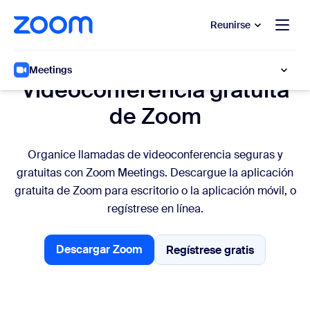
 al contenido principal
 ir al chat de ayuda
Reunirse
Videoconferencia gratuita
Meetings
Videoconferencia gratuita
de Zoom
Organice llamadas de videoconferencia seguras y
gratuitas con Zoom Meetings. Descargue la aplicación
gratuita de Zoom para escritorio o la aplicación móvil, o
regístrese en línea.
Descargar Zoom
Regístrese gratis
Regístrese gratis
Descargar Zoom