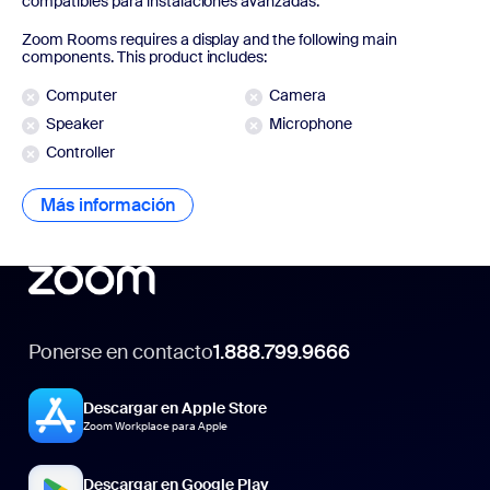
compatibles para instalaciones avanzadas.
Zoom Rooms requires a display and the following main
components. This product includes:
Computer
Camera
Speaker
Microphone
Controller
Más información
Más información
Ponerse en contacto
1.888.799.9666
Descargar en Apple Store
Zoom Workplace para Apple
Descargar en Google Play