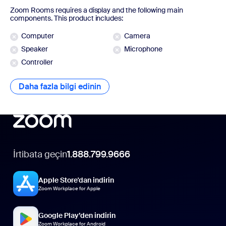
Zoom Rooms requires a display and the following main
components. This product includes:
Computer
Camera
Speaker
Microphone
Controller
Daha fazla bilgi edinin
Daha fazla bilgi edinin
İrtibata geçin
1.888.799.9666
Apple Store'dan indirin
Zoom Workplace for Apple
Google Play’den indirin
Zoom Workplace for Android