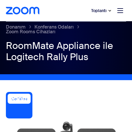
t yardımına atla
a içeriğe atla
Toplantı
Donanım
Konferans Odaları
Zoom Rooms Cihazları
RoomMate Appliance ile
Logitech Rally Plus
Certified