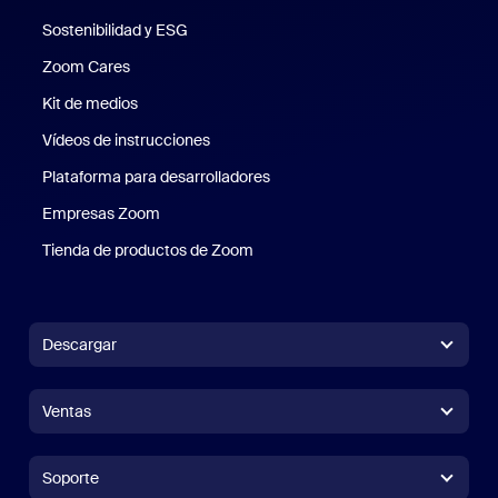
Sostenibilidad y ESG
Sostenibilidad y ESG
Zoom Cares
Zoom Cares
Kit de medios
Kit de medios
Vídeos de instrucciones
Plataforma para desarrolladores
Empresas Zoom
Zoom Ventures
Tienda de productos de Zoom
Tienda de productos de Zoom
Descargar
Aplicación Zoom Workplace
Aplicación Zoom Workplace
Ventas
Aplicación Zoom Rooms
Aplicación Zoom Rooms
+1.888.799.9666
Haga clic para llamar
Zoom Rooms Controller
Soporte
Soporte