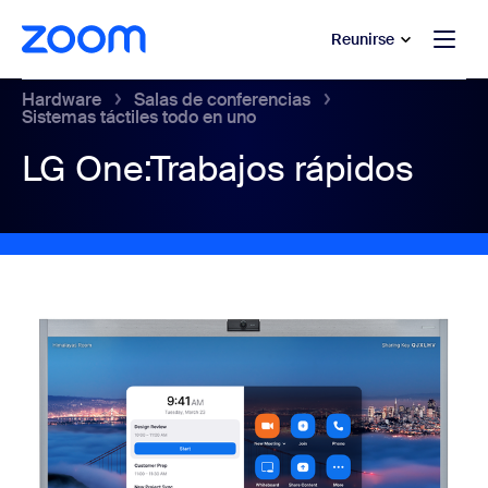
 al contenido principal
 ir al chat de ayuda
Reunirse
Hardware
Salas de conferencias
Sistemas táctiles todo en uno
LG One:Trabajos rápidos