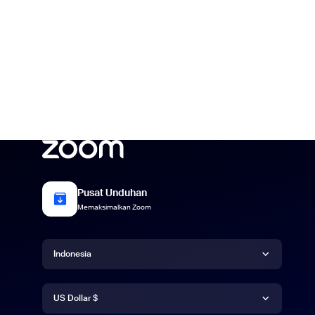
Pusat Unduhan
Memaksimalkan Zoom
Bahasa
Indonesia
Mata uang
Deutsch
US Dollar $