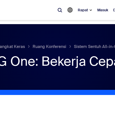
Rapat
Masuk
ler
 populer, apa yang sedang tren, apa yang sedang ramai dibicarakan—so
angkat Keras
Ruang Konferensi
Sistem Sentuh All-in
G One: Bekerja Cep
Notes
Mee
omMate
Ro
one
Can
tact Center
Waw
sai