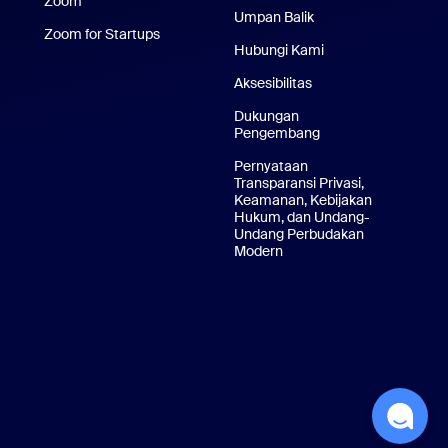
Zoom
Pusat Pengalaman Zoom
Umpan Balik
ikasi iPhone/iPad
Zoom for Startups
Zoom for Startups
Hubungi Kami
Hubungi Kami
i Android
Aksesibilitas
Belakang Virtual Zoom
Dukungan
Pengembang
Dukungan Pengem
Pernyataan
Transparansi Privasi,
Keamanan, Kebijakan
Hukum, dan Undang-
Undang Perbudakan
Modern
Pernyataan Transparansi