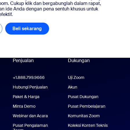
oom. Cukup klik dan bergabunglah dalam rapat,
kan ide Anda dengan pena sentuh khusus untuk
fektif.
lajari selengkapnya
Beli sekarang
Beli sekarang
Penjualan
Dukungan
Dukungan
+1.888.799.9666
Klik untuk menelepon
Uji Zoom
Tes Zoom
om Workplace
Hubungi Penjualan
Akun
plikasi Zoom Rooms
Paket & Harga
Paket & Harga
Pusat Dukungan
Pusat Dukungan
Minta Demo
Minta Demo
Pusat Pembelajaran
Pusat Pembe
Webinar dan Acara
Komunitas Zoom
Pusat Pengalaman
Koleksi Konten Teknis
Koleksi Kon