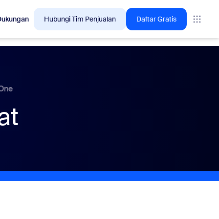
Dukungan
Hubungi Tim Penjualan
Daftar Gratis
lusi yang sedang diminati pelanggan Zoom saat ini.
-One
at
tings
oms
vas
asan CX