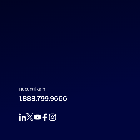
Español
US Dollar $
Français
Indonesia
Italiano
日本語
Hubungi kami
1.888.799.9666
한국어
Nederlands
Polski