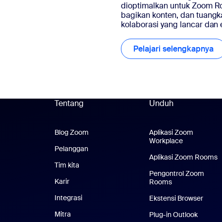
dioptimalkan untuk Zoom R
bagikan konten, dan tuang
kolaborasi yang lancar dan e
Pelajari selengkapnya
Pe
Tentang
Unduh
Blog Zoom
Blog Zoom
Aplikasi Zoom
Workplace
Aplikasi Zo
Pelanggan
Pelanggan
Aplikasi Zoom Rooms
A
Tim kita
Tim Kami
Pengontrol Zoom
Karir
Karier
Rooms
Integrasi
Ekstensi Browser
Mitra
Plug-in Outlook