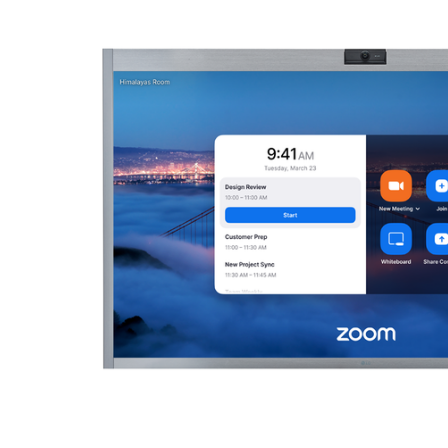
Instal di desktop
Hubungi kami
Pusat Unduhan
+1.888.799.9666
/
+1.888.303.1012