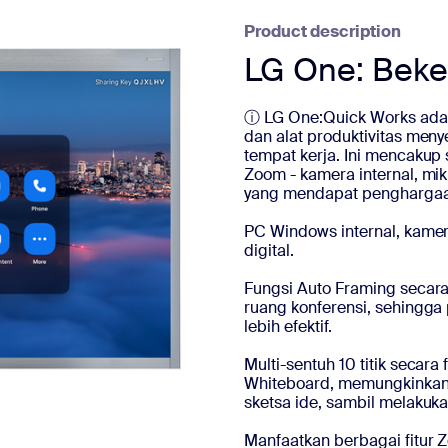
Product description
LG One: Beke
ⓘ LG One:Quick Works adala
dan alat produktivitas men
tempat kerja. Ini mencakup
Zoom - kamera internal, mik
yang mendapat penghargaa
PC Windows internal, kamer
digital.
Fungsi Auto Framing secar
ruang konferensi, sehingga
lebih efektif.
Multi-sentuh 10 titik secar
Whiteboard, memungkinka
sketsa ide, sambil melakuk
Manfaatkan berbagai fitur Zo