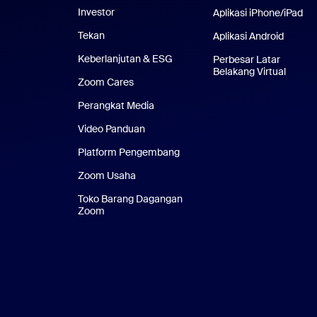
Investor
Aplikasi iPhone/iPad
Apl
Tekan
Pers
Aplikasi Android
Aplikas
Keberlanjutan & ESG
Keberlanjutan & ESG
Perbesar Latar
Belakang Virtual
Latar 
Zoom Cares
Zoom Cares
Perangkat Media
Kit Media
Video Panduan
Platform Pengembang
Zoom Usaha
Zoom Ventures
Toko Barang Dagangan
Zoom
Toko Barang Dagangan Zoom