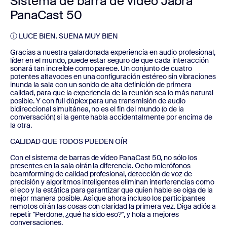
Sistema de barra de vídeo Jabra
PanaCast 50
ⓘ LUCE BIEN. SUENA MUY BIEN
Gracias a nuestra galardonada experiencia en audio profesional,
líder en el mundo, puede estar seguro de que cada interacción
sonará tan increíble como parece. Un conjunto de cuatro
potentes altavoces en una configuración estéreo sin vibraciones
inunda la sala con un sonido de alta definición de primera
calidad, para que la experiencia de la reunión sea lo más natural
posible. Y con full dúplex para una transmisión de audio
bidireccional simultánea, no es el fin del mundo (o de la
conversación) si la gente habla accidentalmente por encima de
la otra.
CALIDAD QUE TODOS PUEDEN OÍR
Con el sistema de barras de vídeo PanaCast 50, no sólo los
presentes en la sala oirán la diferencia. Ocho micrófonos
beamforming de calidad profesional, detección de voz de
precisión y algoritmos inteligentes eliminan interferencias como
el eco y la estática para garantizar que quien hable se oiga de la
mejor manera posible. Así que ahora incluso los participantes
remotos oirán las cosas con claridad la primera vez. Diga adiós a
repetir "Perdone, ¿qué ha sido eso?", y hola a mejores
conversaciones.