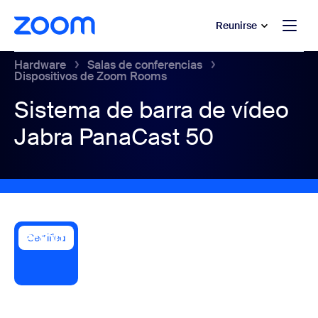
 al contenido principal
 ir al chat de ayuda
Reunirse
Hardware
Salas de conferencias
Dispositivos de Zoom Rooms
Sistema de barra de vídeo
Jabra PanaCast 50
Certified