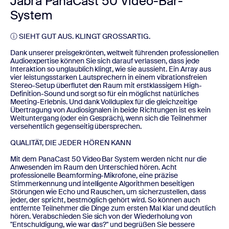
Jabra PanaCast 50 Video-Bar-
System
ⓘ SIEHT GUT AUS. KLINGT GROSSARTIG.
Dank unserer preisgekrönten, weltweit führenden professionellen
Audioexpertise können Sie sich darauf verlassen, dass jede
Interaktion so unglaublich klingt, wie sie aussieht. Ein Array aus
vier leistungsstarken Lautsprechern in einem vibrationsfreien
Stereo-Setup überflutet den Raum mit erstklassigem High-
Definition-Sound und sorgt so für ein möglichst natürliches
Meeting-Erlebnis. Und dank Vollduplex für die gleichzeitige
Übertragung von Audiosignalen in beide Richtungen ist es kein
Weltuntergang (oder ein Gespräch), wenn sich die Teilnehmer
versehentlich gegenseitig übersprechen.
QUALITÄT, DIE JEDER HÖREN KANN
Mit dem PanaCast 50 Video Bar System werden nicht nur die
Anwesenden im Raum den Unterschied hören. Acht
professionelle Beamforming-Mikrofone, eine präzise
Stimmerkennung und intelligente Algorithmen beseitigen
Störungen wie Echo und Rauschen, um sicherzustellen, dass
jeder, der spricht, bestmöglich gehört wird. So können auch
entfernte Teilnehmer die Dinge zum ersten Mal klar und deutlich
hören. Verabschieden Sie sich von der Wiederholung von
"Entschuldigung, wie war das?" und begrüßen Sie bessere