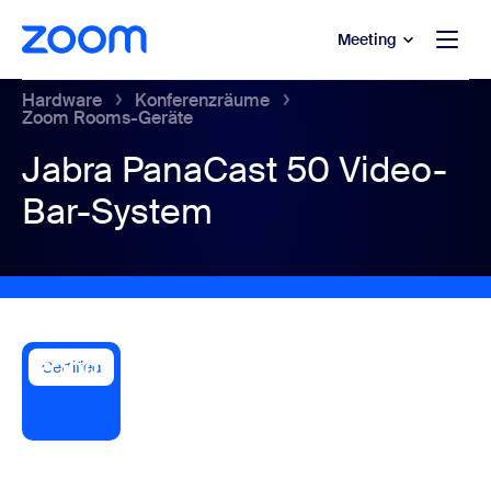
ptinhalt wechseln
fe-Chat wechseln
Meeting
Hardware
Konferenzräume
Zoom Rooms-Geräte
Jabra PanaCast 50 Video-
Bar-System
Certified