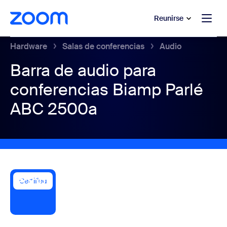
 al contenido principal
 ir al chat de ayuda
Reunirse
Hardware
Salas de conferencias
Audio
Barra de audio para
conferencias Biamp Parlé
ABC 2500a
Certified