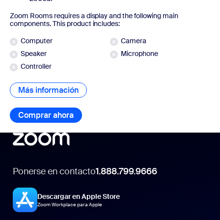
Zoom Rooms requires a display and the following main
components. This product includes:
Computer
Camera
Speaker
Microphone
Controller
Más información
Más información
Comprar ahora
Comprar ahora
Ponerse en contacto
1.888.799.9666
Descargar en Apple Store
Zoom Workplace para Apple