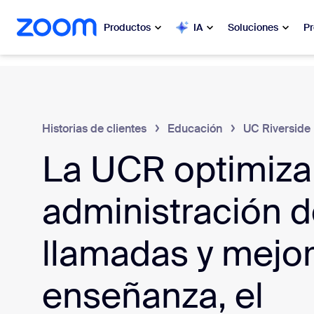
 al contenido principal
 ir al chat de ayuda
Productos
IA
Soluciones
Pr
Popular
Popu
Lo más s
Zoom Workplace
en este
Historias de clientes
Educación
UC Riverside
La UCR optimiza
Servicios comerciales de Zoom
Mis
Zoom CX
administración 
Zo
Ph
IA de Zoom
llamadas y mejor
Cen
Desarrolladores
enseñanza, el
Bon
Aplicaciones e integraciones