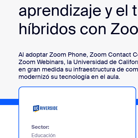
aprendizaje y el 
híbridos con Zo
Instalar en el escritorio
Iniciar contacto
Centro de descargas
+1.888.799.9666
/
+1.888.303.1012
Al adoptar Zoom Phone, Zoom Contact C
Zoom Webinars, la Universidad de Califor
en gran medida su infraestructura de co
modernizó su tecnología en el aula.
Sector:
Educación