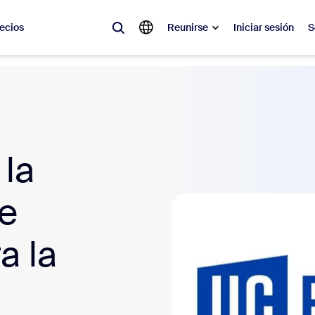
ecios
Reunirse
Iniciar sesión
S
lar
olicitado, lo que está en tendencia, lo que genera expectativa: las solu
 momento.
 la
 notas
Reu
de
omMate
Ro
one
Can
a la
tro de contacto
Inf
sai