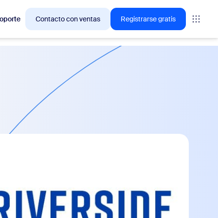
oporte
Contacto con ventas
Registrarse gratis
ciones en las que los clientes de Zoom están interesados
niones
oms
vas
ormación de CX