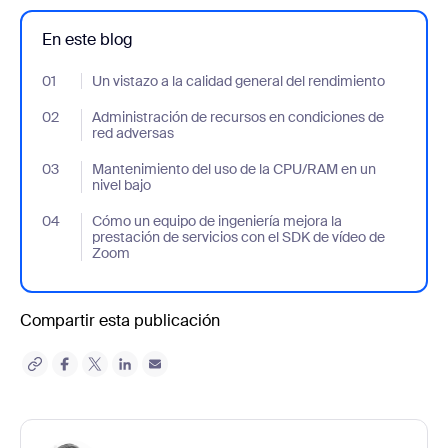
En este blog
01
- Jumplink to Un vistazo a la calidad general del rendimiento
Un vistazo a la calidad general del rendimiento
02
- Jumplink to Administración de recursos en condiciones de red
Administración de recursos en condiciones de
red adversas
03
- Jumplink to Mantenimiento del uso de la CPU/RAM en un nivel 
Mantenimiento del uso de la CPU/RAM en un
nivel bajo
04
- Jumplink to Cómo un equipo de ingeniería mejora la prestació
Cómo un equipo de ingeniería mejora la
prestación de servicios con el SDK de vídeo de
Zoom
Compartir esta publicación