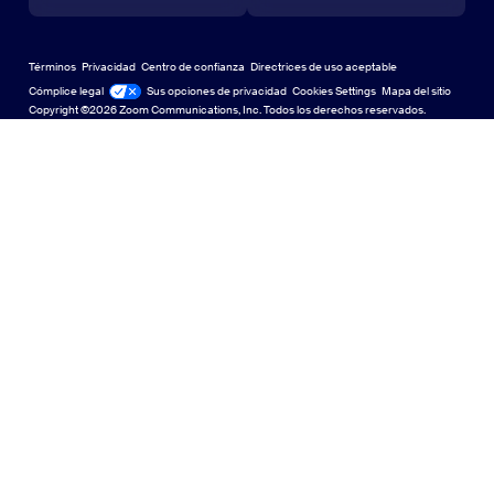
Centro de Aprendizaje
Centro de Aprendizaje
Centro de experiencia de Zoom
Centro de experiencia de Zoom
Fondos virtuales con zoom
Fondos virtuales de Zoom
Deutsch
US Dollar $
Comunidad de Zoom
Zoom for Startups
Zoom for Startups
Términos
Privacidad
Centro de confianza
Directrices de uso aceptable
English
Biblioteca de contenido técnico
Biblioteca de contenido técnico
Cómplice legal
Legal y cumplimiento
Sus opciones de privacidad
Cookies Settings
Mapa del sitio
Mapa del sitio
Copyright ©2026 Zoom Communications, Inc. Todos los derechos reservados.
Español
Comentarios
Contacto
Contacto
Français
Accesibilidad
Indonesia
Soporte para desarrolladores
Soporte para desarrolladores
日本語
Declaración de transparencia de la Ley de privacidad,
한국어
seguridad, políticas legales y esclavitud moderna
Privacidad, segu
Nederlands
Português