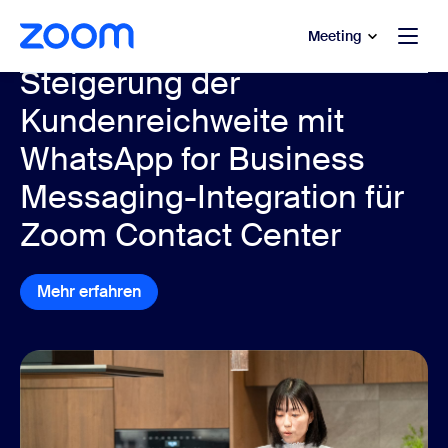
ptinhalt wechseln
fe-Chat wechseln
Meeting
Steigerung der
Kundenreichweite mit
WhatsApp for Business
Messaging-Integration für
Zoom Contact Center
Mehr erfahren