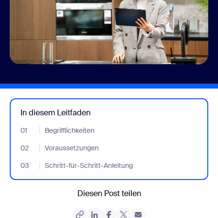
In diesem Leitfaden
01
- Jumplink to Begrifflichkeiten
Begrifflichkeiten
02
- Jumplink to Voraussetzungen
Voraussetzungen
03
- Jumplink to Schritt-für-Schritt-Anleitung
Schritt-für-Schritt-Anleitung
Diesen Post teilen