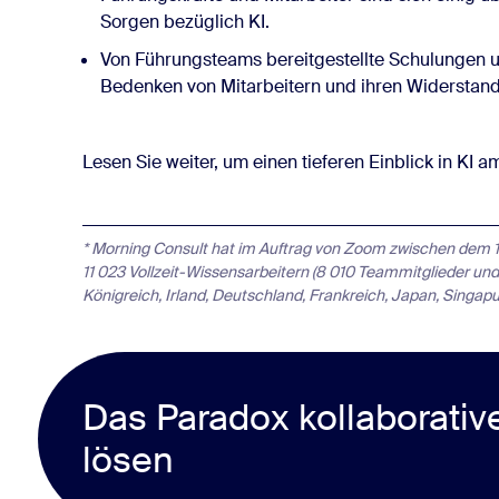
Sorgen bezüglich KI.
Von Führungsteams bereitgestellte Schulungen 
Bedenken von Mitarbeitern und ihren Widerstand
Lesen Sie weiter, um einen tieferen Einblick in KI a
* Morning Consult hat im Auftrag von Zoom zwischen dem 1
11 023 Vollzeit-Wissensarbeitern (8 010 Teammitglieder und
Königreich, Irland, Deutschland, Frankreich, Japan, Singap
Das Paradox kollaborativ
lösen