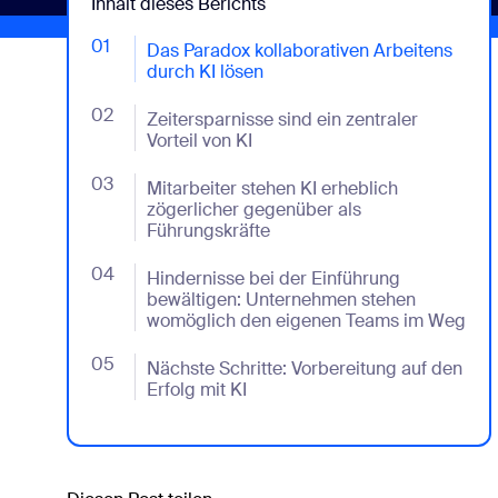
Inhalt dieses Berichts
01
- Jumplink to Das Paradox kollaborativen Arbeiten
Das Paradox kollaborativen Arbeitens
durch KI lösen
02
- Jumplink to Zeitersparnisse sind ein zentraler Vor
Zeitersparnisse sind ein zentraler
Vorteil von KI
03
- Jumplink to Mitarbeiter stehen KI erheblich zög
Mitarbeiter stehen KI erheblich
zögerlicher gegenüber als
Führungskräfte
04
- Jumplink to Hindernisse bei der Einführung b
Hindernisse bei der Einführung
bewältigen: Unternehmen stehen
womöglich den eigenen Teams im Weg
05
- Jumplink to Nächste Schritte: Vorbereitung auf d
Nächste Schritte: Vorbereitung auf den
Erfolg mit KI