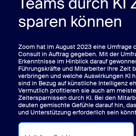
Teams durch KI Z
sparen können
Auf dem Desktop installieren
Kontakt aufnehmen
Download-Center
+1.888.799.9666
/
+1.888.303.1012
Zoom hat im August 2023 eine Umfrage 
Consult in Auftrag gegeben. Mit der Umfr
Erkenntnisse im Hinblick darauf gewonne
Führungskräfte und Mitarbeiter ihre Zeit b
verbringen und welche Auswirkungen KI h
sind in Bezug auf künstliche Intelligenz e
Vermutlich profitieren sie auch am meist
Zeitersparnissen durch KI. Bei den Mitar
deuten gemischte Gefühle darauf hin, da
und Unterstützung erforderlich sein könn