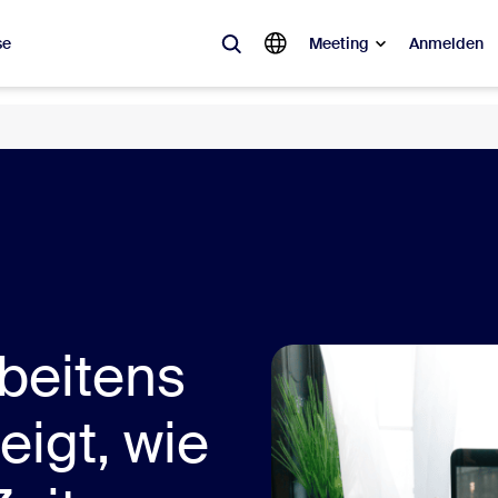
se
Meeting
Anmelden
ebt
sagt ist, was im Trend liegt, was für Gesprächsstoff sorgt – die Lösunge
erade interessieren.
Notes
Meetings
omMate
Rooms
rbeitens
one
Canvas
tact Center
CX-Insights
eigt, wie
sai