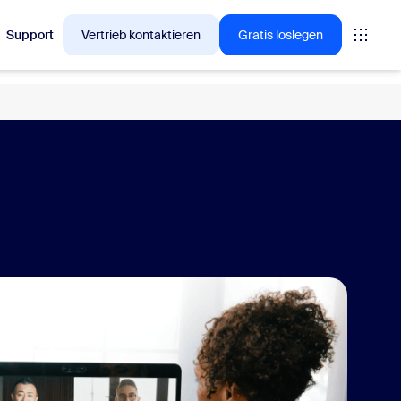
Support
Vertrieb kontaktieren
Gratis loslegen
🚀
NEU
n, für die sich Zoom-
My Notes, Ihr KI-gestütztes
Notizentool
Kann automatisch Aktionspunkte aus
jedem virtuellen oder persönlichen
Meeting erfassen und
zusammenfassen.