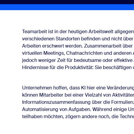
s durch KI lösen
teil von KI
Teamarbeit ist in der heutigen Arbeitswelt allgeg
verschiedenen Standorten befinden und nicht über 
Arbeiten erschwert werden. Zusammenarbeit über
erlicher gegenüber als Führungskräfte
virtuellen Meetings, Chatnachrichten und anderen A
jedoch weniger Zeit für bedeutsame oder effektive
Hindernisse für die Produktivität: Sie beschäftigen 
ewältigen: Unternehmen stehen womöglich den eigenen Teams
Unternehmen hoffen, dass KI hier eine Veränderun
können Mitarbeiter bei einer Vielzahl von Aktivitäte
en Erfolg mit KI
Informationszusammenfassung über die Formulierun
Automatisierung von Aufgaben. Während einige Un
teilhaben möchten, zögern andere noch, die Techno