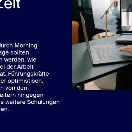
eit
durch Morning
age sollten
n werden, wie
ei der Arbeit
at. Führungskräfte
her optimistisch.
en von den
beitern hingegen
ss weitere Schulungen
ten.