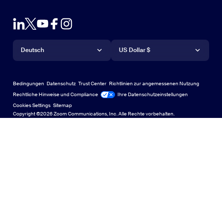
Browsererweiterung
Zoom testen
Abos und Preise
Outlook-Plug-in
Konto
Demo anfordern
App für iPhone/iPad
App für iPhone/iPad
Sprache
Währung
Support-Center
Support-Center
Webinare und Events
Android-App
Deutsch
Android-App
US Dollar $
Lerncenter
Zoom Experience Center
Zoom Experience Center
Virtuelle Hintergründe für Zoom
Deutsch
US Dollar $
Zoom Community
Bedingungen
Datenschutz
Trust Center
Richtlinien zur angemessenen Nutzung
English
Bibliothek für technische Inhalte
Bibliothek für technische Inhalte
Rechtliche Hinweise und Compliance
Ihre Datenschutzeinstellungen
Cookies Settings
Sitemap
Sitemap
Español
Feedback
Copyright ©2026 Zoom Communications, Inc. Alle Rechte vorbehalten.
Kontakt
Kontakt
Français
Barrierefreiheit
日本語
Entwickler-Support
Português
Datenschutz, Sicherheit, rechtliche Bestimmungen sowie
Erklärung zur Transparenz gemäß dem „Gesetz gegen
moderne Sklaverei“ (Modern Slavery Act)