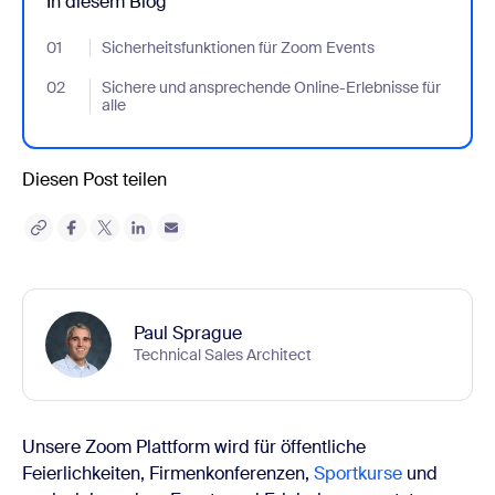
In diesem Blog
01
- Jumplink to Sicherheitsfunktionen für Zoom Events
Sicherheitsfunktionen für Zoom Events
02
- Jumplink to Sichere und ansprechende Online-Erlebnisse für a
Sichere und ansprechende Online-Erlebnisse für
alle
Diesen Post teilen
Paul Sprague
Technical Sales Architect
Unsere Zoom Plattform wird für öffentliche
Feierlichkeiten, Firmenkonferenzen,
Sportkurse
und