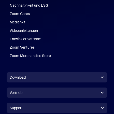
Nachhaltigkeit und ESG
Zoom Cares
Zoom Cares
Medienkit
Videoanleitungen
Entwicklerplattform
Zoom Ventures
Zoom Merchandise Store
Zoom Merchandise Store
Download
Zoom Workplace-App
Zoom Workplace-App
Vertrieb
Zoom Rooms-App
Zoom Rooms-App
+1.888.799.9666
Zum Anrufen klicken
Zoom Rooms Controller
Support
Support
Vertrieb kontaktieren