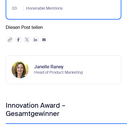
03
- Jumplink to Honerable Mentions
Honerable Mentions
Diesen Post teilen
Janelle Raney
Head of Product Marketing
Innovation Award –
Gesamtgewinner