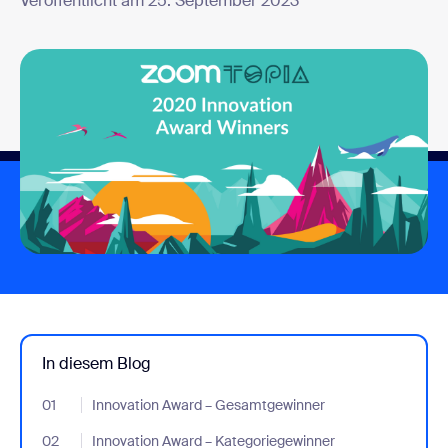
Veröffentlicht am 25. September 2023
In diesem Blog
01
- Jumplink to Innovation Award – Gesamtgewinner
Innovation Award – Gesamtgewinner
02
- Jumplink to Innovation Award – Kategoriegewinner
Innovation Award – Kategoriegewinner