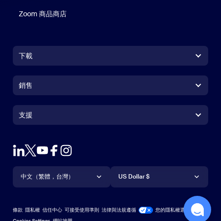
Zoom 商品商店
Zoom 商品商店
下載
Zoom Workplace 應用程式
Zoom Workplace 應用程式
銷售
Zoom Rooms 應用程式
Zoom Rooms 應用程式
+1.888.799.9666
按一下以撥打電話
Zoom Rooms Controller
支援
支援
聯絡銷售人員
瀏覽器延伸功能
測試 Zoom
方案與定價
Outlook 外掛程式
帳戶
申請示範
iPhone/iPad 應用程式
iPhone/iPad 應用程式
語言
貨幣
支援中心
支援中心
網路研討會和活動
Android 應用程式
中文（繁體，台灣）
Android 應用程式
US Dollar $
學習中心
Zoom 體驗中心
Zoom 體驗中心
Zoom 虛擬背景
Deutsch
US Dollar $
Zoom 社群
Zoom for Startups
Zoom for Startups
條款
隱私權
信任中心
可接受使用準則
法律與法規遵循
您的隱私權選擇
English
技術內容資料庫
技術內容資料庫
Cookies Settings
網站地圖
網站地圖