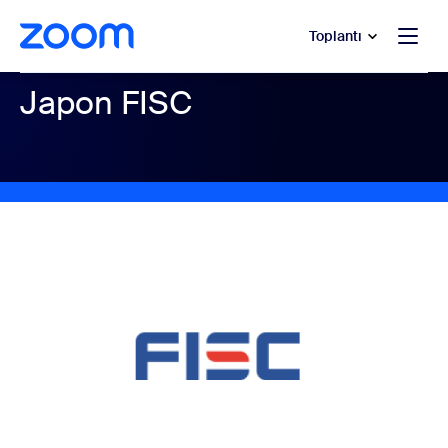
t yardımına atla
a içeriğe atla
Toplantı
Japon FISC