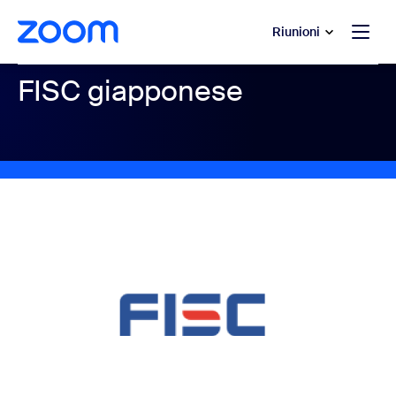
contenuto principale
 chat di assistenza
Riunioni
FISC giapponese