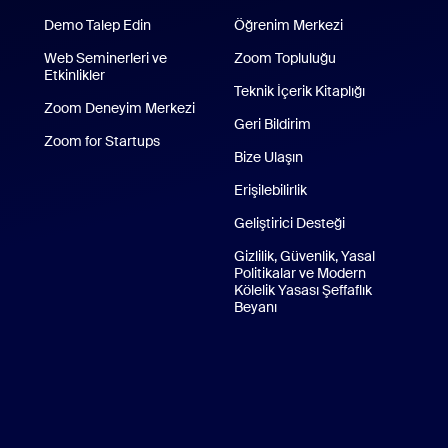
Demo Talep Edin
Öğrenim Merkezi
Web Seminerleri ve
Zoom Topluluğu
Etkinlikler
Teknik İçerik Kitaplığı
Teknik İçerik 
Zoom Deneyim Merkezi
Zoom Deneyim Merkezi
Geri Bildirim
Zoom for Startups
Zoom for Startups
Bize Ulaşın
Bize Ulaşın
d Uygulaması
Erişilebilirlik
droid Uygulaması
Geliştirici Desteği
Gizlilik, Güvenlik, Yasal
Politikalar ve Modern
Kölelik Yasası Şeffaflık
Beyanı