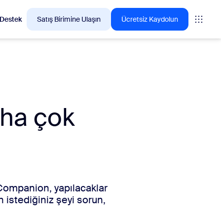
Destek
Satış Birimine Ulaşın
Ücretsiz Kaydolun
n çok tercih ettiği ürünleri keşfedin.
aha çok
tings
oms
vas
teri Deneyimi Analizleri
I Companion, yapılacaklar
 istediğiniz şeyi sorun,