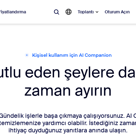
Fiyatlandırma
Toplantı
Oturum Açın
ler
 olan, ilgi gören ve ses getiren çözümler: Zoom müşterilerinin şu anda e
Kişisel kullanım için AI Companion
mutlu eden şeylere d
Notes
Mee
omMate
Ro
zaman ayırın
one
Can
tact Center
Müş
. Gündelik işlerle başa çıkmaya çalışıyorsunuz. A
temizlemenize yardımcı olabilir. İstediğiniz zaman
sai
ihtiyaç duyduğunuz yanıtlara anında ulaşın.