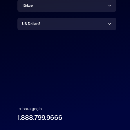
Dil
Türkçe
Para Birimi
Deutsch
US Dollar $
Español
US Dollar $
Français
Indonesia
Italiano
日本語
İrtibata geçin
1.888.799.9666
한국어