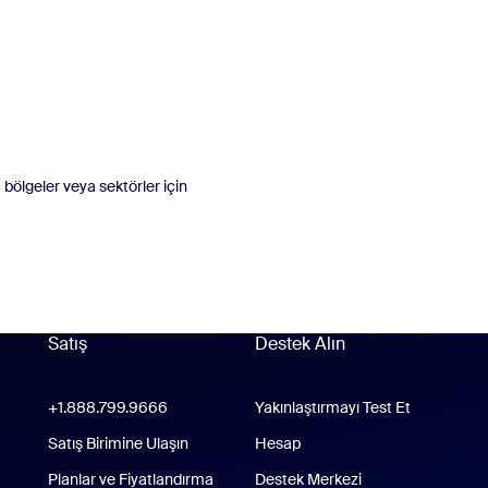
 bölgeler veya sektörler için
Satış
Destek Alın
Destek Alın
+1.888.799.9666
Çağrı yapmak için tıklayın
Yakınlaştırmayı Test Et
place Uygulaması
Satış Birimine Ulaşın
Hesap
Planlar ve Fiyatlandırma
Destek Merkezi
Destek Merkezi
s Uygulaması