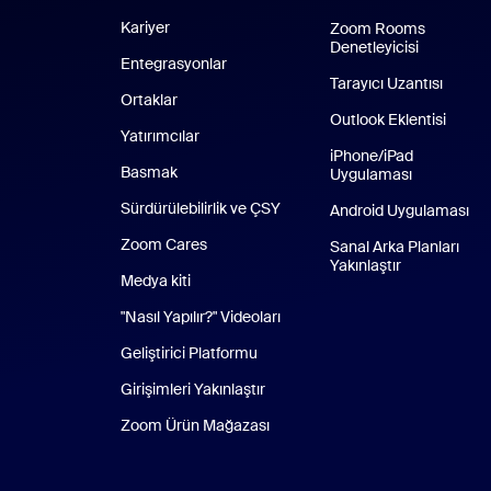
Kariyer
Zoom Rooms
Denetleyicisi
Entegrasyonlar
Tarayıcı Uzantısı
Ortaklar
Outlook Eklentisi
Yatırımcılar
iPhone/iPad
Basmak
Uygulaması
iPhone/iPa
Sürdürülebilirlik ve ÇSY
Android Uygulaması
An
Zoom Cares
Zoom Cares
Sanal Arka Planları
Yakınlaştır
Medya kiti
"Nasıl Yapılır?" Videoları
Geliştirici Platformu
Girişimleri Yakınlaştır
Zoom Ürün Mağazası
Zoom Ürün Mağazası