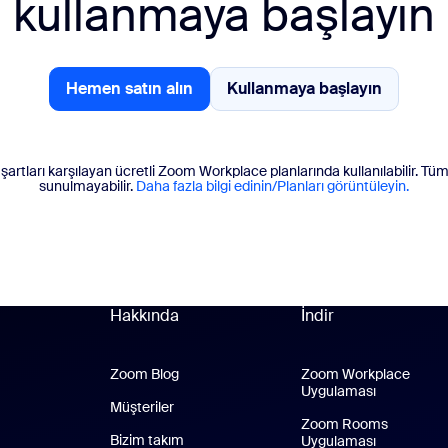
kullanmaya başlayın
Hemen satın alın
Kullanmaya başlayın
Hemen satın alın
Kullanmaya başlayın
, şartları karşılayan ücretli Zoom Workplace planlarında kullanılabilir. Tüm
sunulmayabilir.
Daha fazla bilgi edinin/Planları görüntüleyin.
Hakkında
İndir
Zoom Blog
Zoom Blog
Zoom Workplace
Uygulaması
Zoom Work
Müşteriler
Zoom Rooms
Bizim takım
Uygulaması
Zoom Room