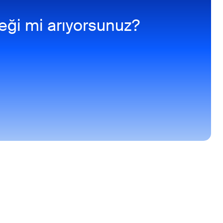
eği mi arıyorsunuz?
ı