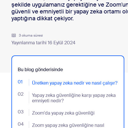
Geliştiriciler
şekilde uygulamanız gerektiğine ve Zoom'un 
Bon
güvenli ve emniyetli bir yapay zeka ortamı o
Uygulamalar ve Entegrasyonlar
yaptığına dikkat çekiyor.
3 okuma süresi
Masaüstüne yükleyin
İletişime geçin
Yayınlanma tarihi 16 Eylül 2024
İndirme Merkezi
+1.888.799.9666
/
+1.888.303.1012
Bu blog gönderisinde
01
- Jumplink to Üretken yapay zeka nedir ve nasıl çalışı
Üretken yapay zeka nedir ve nasıl çalışır?
02
- Jumplink to Yapay zeka güvenliğine karşı yapay zek
Yapay zeka güvenliğine karşı yapay zeka
emniyeti nedir?
03
- Jumplink to Zoom'da yapay zeka güvenliği
Zoom'da yapay zeka güvenliği
04
- Jumplink to Zoom yapay zeka güvenliğine nasıl yakl
Zoom yapay zeka güvenliğine nasıl