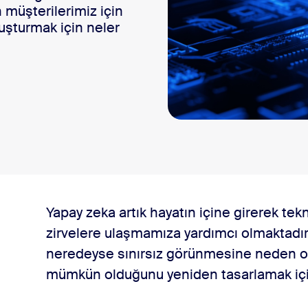
müşterilerimiz için
sai
luşturmak için neler
r?
Yapay zeka artık hayatın içine girerek tekn
a emniyeti nedir?
zirvelere ulaşmamıza yardımcı olmaktadır
neredeyse sınırsız görünmesine neden o
mümkün olduğunu yeniden tasarlamak için
aşıyor?