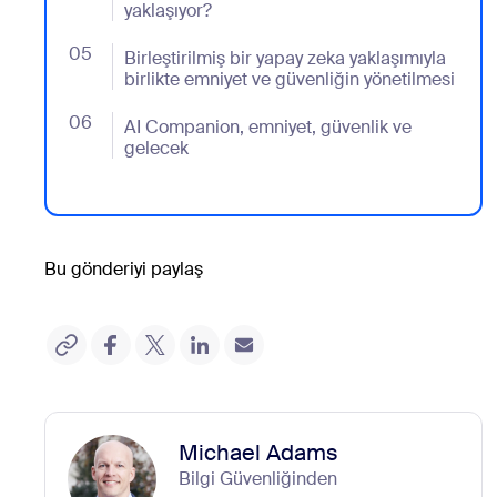
yaklaşıyor?
05
- Jumplink to Birleştirilmiş bir yapay zeka yaklaşımıyl
Birleştirilmiş bir yapay zeka yaklaşımıyla
birlikte emniyet ve güvenliğin yönetilmesi
06
- Jumplink to AI Companion, emniyet, güvenlik ve ge
AI Companion, emniyet, güvenlik ve
gelecek
Bu gönderiyi paylaş
Michael Adams
Bilgi Güvenliğinden