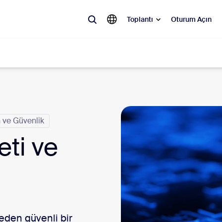
Toplantı
Oturum Açın
ler
 olan, ilgi gören ve ses getiren çözümler: Zoom müşterilerinin şu anda e
 ve Güvenlik
ti ve
Notes
Mee
omMate
Ro
one
Can
tact Center
Müş
neden güvenli bir