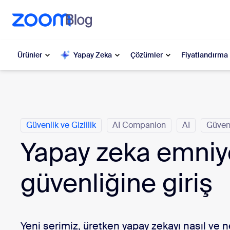
t yardımına atla
a içeriğe atla
Ürünler
Yapay Zeka
Çözümler
Fiyatlandırma
Kategoriler
Popüler
Popü
Gündemde
Zoom Workplace
Güvenlik ve Gizlilik
AI Companion
AI
Güven
Yapay zeka emniye
My 
Zoom İş Hizmetleri
Zo
güvenliğine giriş
Zoom Müşteri Deneyimi
Ph
Zoom AI
Con
Yeni serimiz, üretken yapay zekayı nasıl ve 