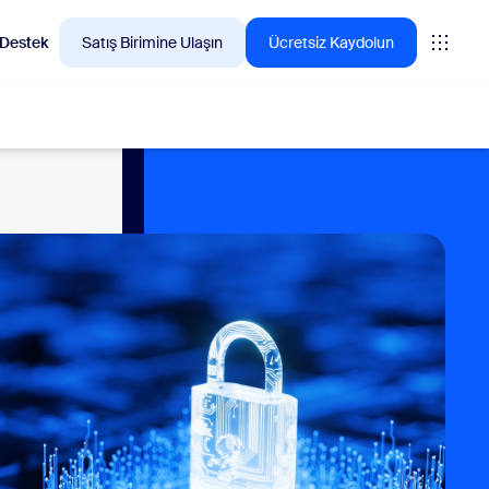
Destek
Satış Birimine Ulaşın
Ücretsiz Kaydolun
n çok tercih ettiği ürünleri keşfedin.
tings
oms
vas
teri Deneyimi Analizleri