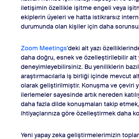
iletişimin özellikle işitme engeli veya işit
ekiplerin üyeleri ve hatta istikrarsız inte
 dil için destek
durumunda olan kişiler için daha sorunsuz
Zoom Meetings
'deki alt yazı özellikleri
sını sağlayan, cihazda işleme seçenekleri
daha doğru, esnek ve özelleştirilebilir alt
deneyimleyebilirsiniz. Bu yeniliklerin baz
ebilirlik özelliklerini kullanmaya başlama
araştırmacılarla iş birliği içinde mevcut a
olarak geliştirilmiştir. Konuşma ve çevir
ilerlemeler sayesinde artık nereden katıl
daha fazla dilde konuşmaları takip etmek,
ihtiyaçlarınıza göre özelleştirmek daha ko
Yeni yapay zeka geliştirmelerimizin toplantı