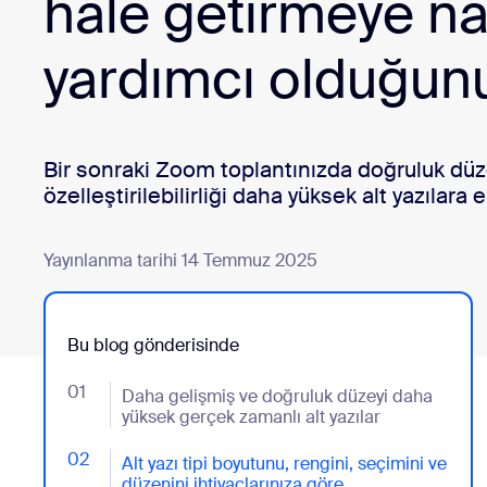
hale getirmeye na
Geliştiriciler
Bon
yardımcı olduğun
Uygulamalar ve Entegrasyonlar
Masaüstüne yükleyin
İletişime geçin
İndirme Merkezi
+1.888.799.9666
/
+1.888.303.1012
Bir sonraki Zoom toplantınızda doğruluk düz
özelleştirilebilirliği daha yüksek alt yazılara e
Yayınlanma tarihi 14 Temmuz 2025
Bu blog gönderisinde
01
- Jumplink to Daha gelişmiş ve doğruluk düzeyi daha 
Daha gelişmiş ve doğruluk düzeyi daha
yüksek gerçek zamanlı alt yazılar
02
- Jumplink to Alt yazı tipi boyutunu, rengini, seçimini
Alt yazı tipi boyutunu, rengini, seçimini ve
düzenini ihtiyaçlarınıza göre