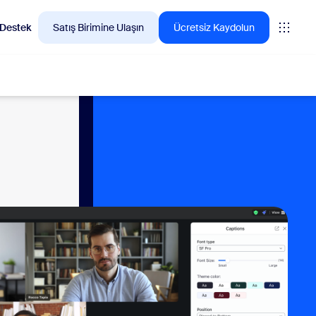
Destek
Satış Birimine Ulaşın
Ücretsiz Kaydolun
n çok tercih ettiği ürünleri keşfedin.
tings
oms
vas
teri Deneyimi Analizleri