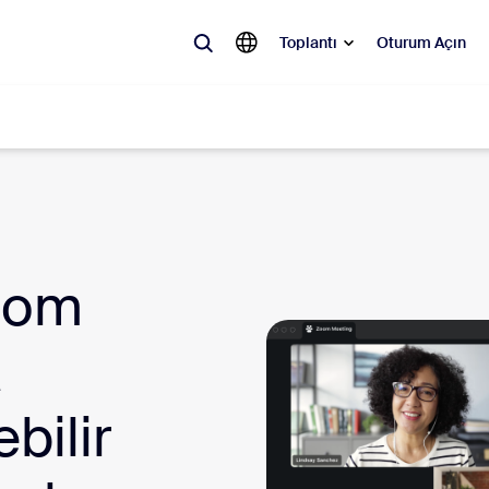
Toplantı
Oturum Açın
ler
 olan, ilgi gören ve ses getiren çözümler: Zoom müşterilerinin şu anda e
oom
Notes
Mee
a
omMate
Ro
one
Can
ebilir
tact Center
Müş