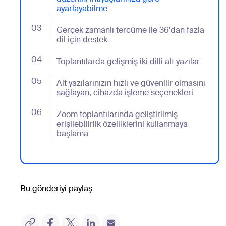
ayarlayabilme
03
- Jumplink to Gerçek zamanlı tercüme ile 36'dan fazla
Gerçek zamanlı tercüme ile 36'dan fazla
dil için destek
04
- Jumplink to Toplantılarda gelişmiş iki dilli alt yazılar
Toplantılarda gelişmiş iki dilli alt yazılar
05
- Jumplink to Alt yazılarınızın hızlı ve güvenilir olma
Alt yazılarınızın hızlı ve güvenilir olmasını
sağlayan, cihazda işleme seçenekleri
06
- Jumplink to Zoom toplantılarında geliştirilmiş erişil
Zoom toplantılarında geliştirilmiş
erişilebilirlik özelliklerini kullanmaya
başlama
Bu gönderiyi paylaş