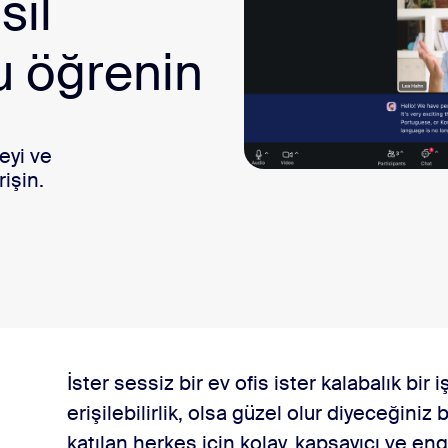
sıl
sai
u öğrenin
eyi ve
rişin.
yüksek gerçek zamanlı alt yazılar
İster sessiz bir ev ofis ister kalabalık bir 
erişilebilirlik, olsa güzel olur diyeceğiniz b
 ve düzenini ihtiyaçlarınıza göre ayarlayabilme
katılan herkes için kolay, kapsayıcı ve eng